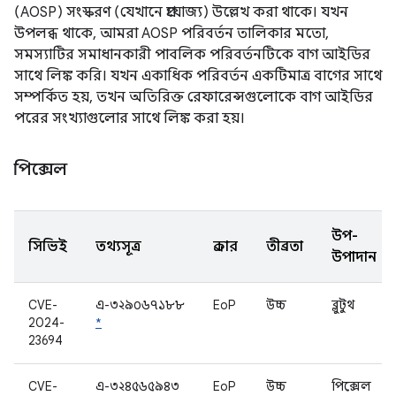
(AOSP) সংস্করণ (যেখানে প্রযোজ্য) উল্লেখ করা থাকে। যখন
উপলব্ধ থাকে, আমরা AOSP পরিবর্তন তালিকার মতো,
সমস্যাটির সমাধানকারী পাবলিক পরিবর্তনটিকে বাগ আইডির
সাথে লিঙ্ক করি। যখন একাধিক পরিবর্তন একটিমাত্র বাগের সাথে
সম্পর্কিত হয়, তখন অতিরিক্ত রেফারেন্সগুলোকে বাগ আইডির
পরের সংখ্যাগুলোর সাথে লিঙ্ক করা হয়।
পিক্সেল
উপ-
সিভিই
তথ্যসূত্র
প্রকার
তীব্রতা
উপাদান
CVE-
এ-৩২৯০৬৭১৮৮
EoP
উচ্চ
ব্লুটুথ
2024-
*
23694
CVE-
এ-৩২৪৫৬৫৯৪৩
EoP
উচ্চ
পিক্সেল