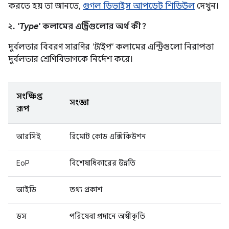
করতে হয় তা জানতে,
গুগল ডিভাইস আপডেট শিডিউল
দেখুন।
২.
'Type'
কলামের এন্ট্রিগুলোর অর্থ কী?
দুর্বলতার বিবরণ সারণির
'টাইপ'
কলামের এন্ট্রিগুলো নিরাপত্তা
দুর্বলতার শ্রেণিবিভাগকে নির্দেশ করে।
সংক্ষিপ্ত
সংজ্ঞা
রূপ
আরসিই
রিমোট কোড এক্সিকিউশন
EoP
বিশেষাধিকারের উন্নতি
আইডি
তথ্য প্রকাশ
ডস
পরিষেবা প্রদানে অস্বীকৃতি