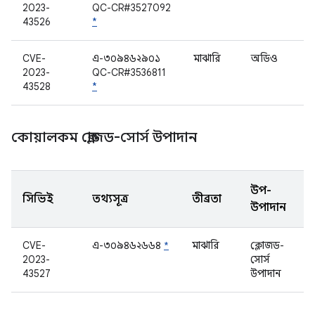
2023-
QC-CR#3527092
43526
*
CVE-
এ-৩০৯৪৬২৯০১
মাঝারি
অডিও
2023-
QC-CR#3536811
43528
*
কোয়ালকম ক্লোজড-সোর্স উপাদান
উপ-
সিভিই
তথ্যসূত্র
তীব্রতা
উপাদান
CVE-
এ-৩০৯৪৬২৬৬৪
*
মাঝারি
ক্লোজড-
2023-
সোর্স
43527
উপাদান