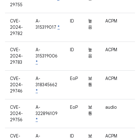
29755
CVE-
A-
ID
높
ACPM
2024-
315319017
*
음
29782
CVE-
A-
ID
높
ACPM
2024-
315319006
음
29783
*
CVE-
A-
EoP
보
ACPM
2024-
318345662
통
29746
*
CVE-
A-
EoP
보
audio
2024-
322896109
통
29756
*
CVE-
A-
ID
보
ACPM