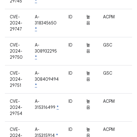
29745
*
CVE-
A-
ID
높
ACPM
2024-
318345650
음
29747
*
CVE-
A-
ID
높
GSC
2024-
308932295
음
29750
*
CVE-
A-
ID
높
GSC
2024-
308409494
음
29751
*
CVE-
A-
ID
높
ACPM
2024-
315316499
*
음
29754
CVE-
A-
ID
높
ACPM
2024-
315315914
*
음