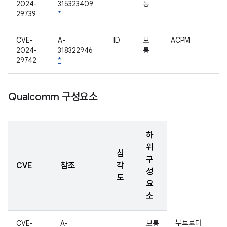
2024-
315323409
통
29739
*
CVE-
A-
ID
보
ACPM
2024-
318322946
통
29742
*
Qualcomm 구성요소
하
위
심
구
CVE
참조
각
성
도
요
소
부트로더
CVE-
A-
보통