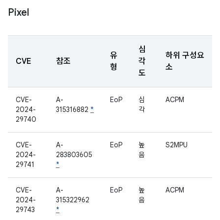
Pixel
심
유
하위 구성요
CVE
참조
각
형
소
도
CVE-
A-
EoP
심
ACPM
2024-
315316882
*
각
29740
CVE-
A-
EoP
높
S2MPU
2024-
283803605
음
29741
*
CVE-
A-
EoP
높
ACPM
2024-
315322962
음
29743
*