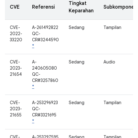
Tingkat
CVE
Referensi
Subkomponen
Keparahan
CVE-
A-261492822
Sedang
Tampilan
2022-
QC-
33220
CR#3244590
*
CVE-
A-
Sedang
Audio
2023-
240605080
21654
QC-
CR#3257860
*
CVE-
A-253296923
Sedang
Tampilan
2023-
QC-
21655
CR#3321695
*
CVE-
A-253297595
Sedang
Tampilan