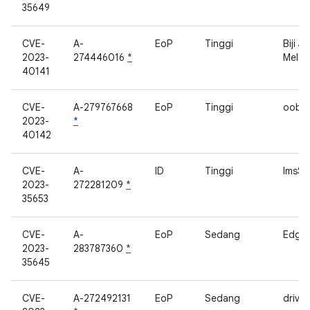
35649
CVE-
A-
EoP
Tinggi
Biji J
2023-
274446016
*
Melet
40141
CVE-
A-279767668
EoP
Tinggi
oobco
2023-
*
40142
CVE-
A-
ID
Tinggi
ImsSe
2023-
272281209
*
35653
CVE-
A-
EoP
Sedang
Edge
2023-
283787360
*
35645
CVE-
A-272492131
EoP
Sedang
driver