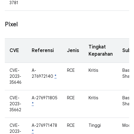
3781
Pixel
Tingkat
CVE
Referensi
Jenis
Sub
Keparahan
CVE-
A-
RCE
Kritis
Base
2023-
276972140
*
Shan
35646
CVE-
A-276971805
RCE
Kritis
Base
2023-
*
Shan
35662
CVE-
A-276971478
RCE
Tinggi
Mode
2023-
*