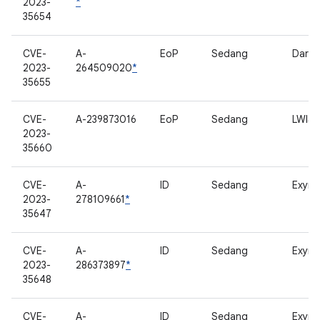
2023-
*
35654
CVE-
A-
EoP
Sedang
Darwi
2023-
264509020
*
35655
CVE-
A-239873016
EoP
Sedang
LWIS
2023-
35660
CVE-
A-
ID
Sedang
Exyno
2023-
278109661
*
35647
CVE-
A-
ID
Sedang
Exyno
2023-
286373897
*
35648
CVE-
A-
ID
Sedang
Exyno