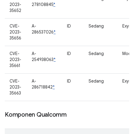
2023-
278108845
*
35652
CVE-
A-
ID
Sedang
Exyno
2023-
286537026
*
35656
CVE-
A-
ID
Sedang
Mode
2023-
254938063
*
35661
CVE-
A-
ID
Sedang
Exyno
2023-
286718842
*
35663
Komponen Qualcomm