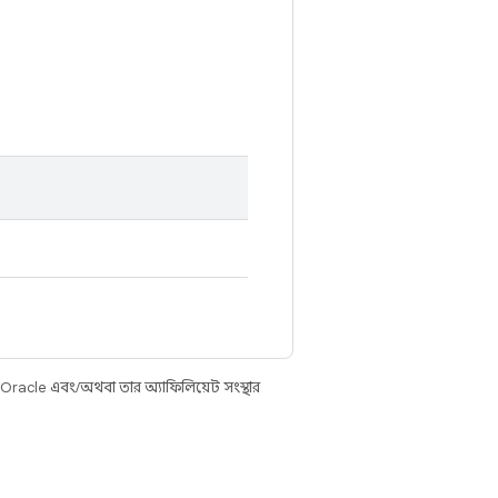
 Oracle এবং/অথবা তার অ্যাফিলিয়েট সংস্থার