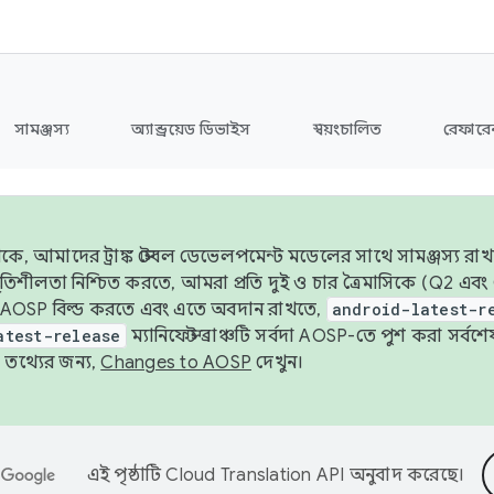
সামঞ্জস্য
অ্যান্ড্রয়েড ডিভাইস
স্বয়ংচালিত
রেফারেন
ে, আমাদের ট্রাঙ্ক স্টেবল ডেভেলপমেন্ট মডেলের সাথে সামঞ্জস্য রাখ
র স্থিতিশীলতা নিশ্চিত করতে, আমরা প্রতি দুই ও চার ত্রৈমাসিকে (Q2
 AOSP বিল্ড করতে এবং এতে অবদান রাখতে,
android-latest-r
atest-release
ম্যানিফেস্ট ব্রাঞ্চটি সর্বদা AOSP-তে পুশ করা সর্ব
তথ্যের জন্য,
Changes to AOSP
দেখুন।
এই পৃষ্ঠাটি
Cloud Translation API
অনুবাদ করেছে।