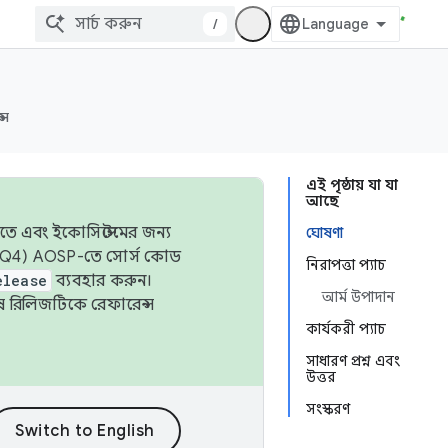
/
্স
এই পৃষ্ঠায় যা যা
আছে
তে এবং ইকোসিস্টেমের জন্য
ঘোষণা
 এবং Q4) AOSP-তে সোর্স কোড
নিরাপত্তা প্যাচ
elease
ব্যবহার করুন।
আর্ম উপাদান
শেষ রিলিজটিকে রেফারেন্স
কার্যকরী প্যাচ
সাধারণ প্রশ্ন এবং
উত্তর
সংস্করণ