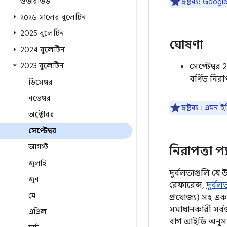
ওভারভিউ
দ্রষ্টব্য:
Google ড
২০২৬ সালের বুলেটিন
2025 বুলেটিন
ঘোষণা
2024 বুলেটিন
2023 বুলেটিন
সেপ্টেম্বর
বর্ণিত নিরা
ডিসেম্বর
নভেম্বর
দ্রষ্টব্য
: এমন ইঙ
অক্টোবর
সেপ্টেম্বর
আগস্ট
নিরাপত্তা প্
জুলাই
দুর্বলতাগুলি যে 
জুন
রেফারেন্স,
দুর্ব
মে
প্রযোজ্য) সহ এ
সমাধানকারী সর্
এপ্রিল
বাগ আইডি অনুসরণ