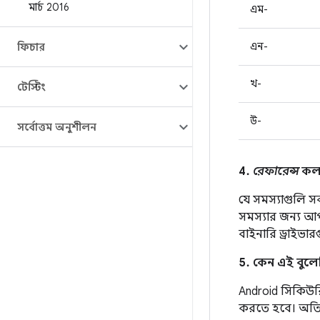
মার্চ 2016
এম-
এন-
ফিচার
খ-
টেস্টিং
উ-
সর্বোত্তম অনুশীলন
4.
রেফারেন্স
কলা
যে সমস্যাগুলি স
সমস্যার জন্য 
বাইনারি ড্রাইভা
5. কেন এই বুলেটি
Android সিকিউরিট
করতে হবে। অতিরিক