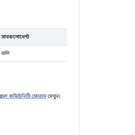
সাবকম্পোনেন্ট
মালি
্সেল কমিউনিটি ফোরাম
দেখুন।