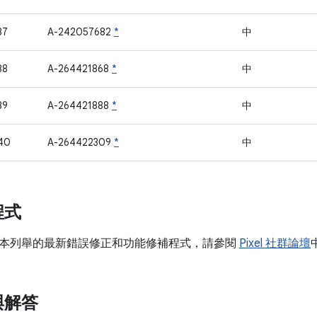
37
A-242057682
*
中
38
A-264421868
*
中
39
A-264421888
*
中
40
A-264422309
*
中
程式
本列舉的最新錯誤修正和功能修補程式，請參閱
Pixel 社群論壇
與解答