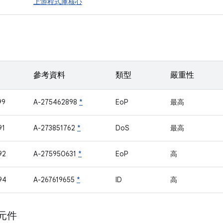
上游程式庫核心
參考資料
類型
嚴重性
99
A-275462898
*
EoP
最高
91
A-273851762
*
DoS
最高
92
A-275950631
*
EoP
高
94
A-267619655
*
ID
高
 元件