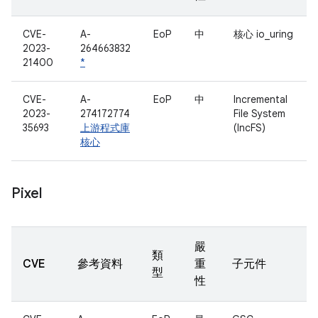
CVE-
A-
EoP
中
核心 io_uring
2023-
264663832
21400
*
CVE-
A-
EoP
中
Incremental
2023-
274172774
File System
35693
上游程式庫
(IncFS)
核心
Pixel
嚴
類
CVE
參考資料
重
子元件
型
性