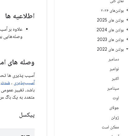
نمای کلی
بولتن‌های ۲۰۲۶
اطلاعیه ها
بولتن های 2025
بولتن های 2024
وصله‌هایی بر
بولتن های 2023
بولتن های 2022
دسامبر
وصله های امن
نوامبر
آسیب پذیری ها تحت مؤل
اکتبر
آسیب‌پذیری
،
شدت
سپتامبر
متعدد به یک باگ مر
اوت
جولای
پیکسل
ژوئن
ممکن است