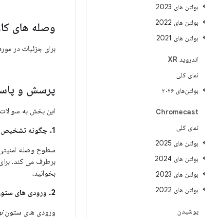
بولتن های 2023
بولتن های 2022
وصله های کار
بولتن های 2021
برای جزئیات در مور
اندروید XR
نمای کلی
پرسش و پاسخ
بولتن‌های ۲۰۲۶
این بخش به سوالات 
Chromecast
نمای کلی
1. چگونه تشخیص دهم که آیا دستگاه من برای رفع این مشکلات به روز شده است؟
بولتن های 2025
بولتن های 2024
برطرف می کند. برای
بخوانید.
بولتن های 2023
بولتن های 2022
2. ورودی های ستون
پوشیدن
ورودی های ستون
ن