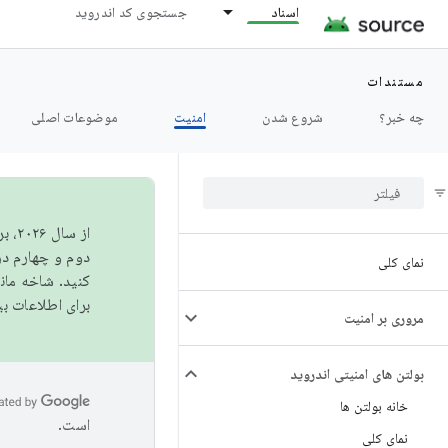
اسناد
جستجوی کد اندروید
مستندات
چه خبر؟
شروع شدن
امنیت
موضوعات اصلی
از 
دوم و چهارم در AOSP منتشر خواهیم کرد. برای ساخت و مشارکت در 
نمای کلی
کنید. شاخه ما
برای اطلاعات ب
مروری بر امنیت
بولتن های امنیتی اندروید
خانه بولتن ها
است.
نمای کلی