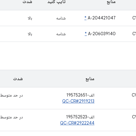
منابع
تایپ کنید
شدت
C
A-204421047
*
شناسه
بالا
C
A-206039140
*
شناسه
بالا
منابع
شدت
C
الف-195752651
در حد متوسط
QC-CR#2919213
C
الف-195752523
در حد متوسط
QC-CR#2922244