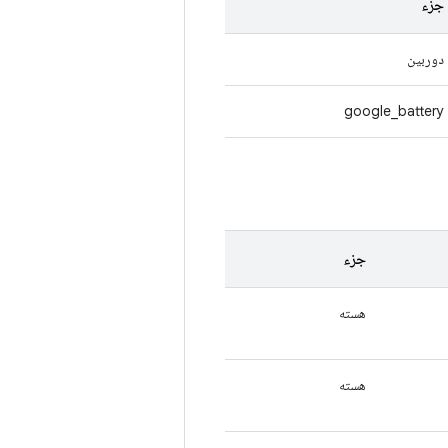
جزء
دوربین
google_battery
جزء
هسته
هسته