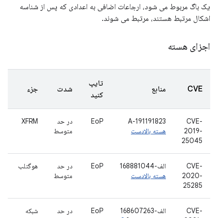
یک باگ مربوط می شود، ارجاعات اضافی به اعدادی که پس از شناسه
اشکال مرتبط هستند، مرتبط می شوند.
اجزای هسته
تایپ
CVE
منابع
شدت
جزء
کنید
CVE-
A-191191823
EoP
در حد
XFRM
2019-
هسته بالادست
متوسط
25045
CVE-
الف-168881044
EoP
در حد
هوگتلب
2020-
هسته بالادست
متوسط
25285
CVE-
الف-168607263
EoP
در حد
شبکه