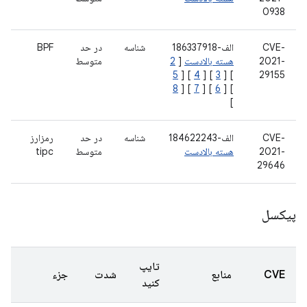
0938
CVE-
الف-186337918
شناسه
در حد
BPF
2021-
هسته بالادست
[
2
متوسط
5
] [
4
] [
3
] [
29155
8
] [
7
] [
6
] [
]
CVE-
الف-184622243
شناسه
در حد
رمزارز
2021-
هسته بالادست
متوسط
tipc
29646
پیکسل
تایپ
CVE
منابع
شدت
جزء
کنید