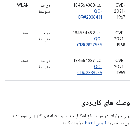
CVE-
الف-184564368
در حد
WLAN
2021-
QC-
متوسط
CR#2836431
1967
CVE-
الف-184564492
در حد
هسته
2021-
QC-
متوسط
CR#2837555
1968
CVE-
الف-184564237
در حد
هسته
2021-
QC-
متوسط
CR#2839235
1969
وصله های کاربردی
برای جزئیات در مورد رفع اشکال جدید و وصله‌های کاربردی موجود در
این نسخه، به
انجمن Pixel
مراجعه کنید.