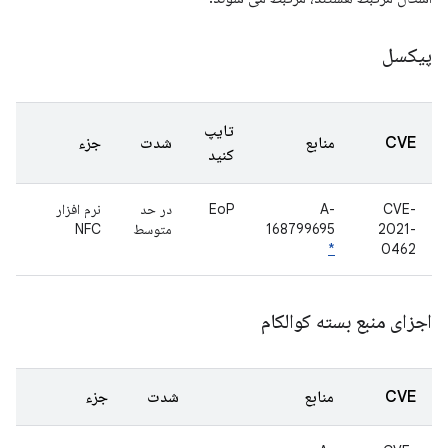
پیکسل
تایپ
CVE
منابع
شدت
جزء
کنید
CVE-
A-
EoP
در حد
نرم افزار
2021-
168799695
متوسط
NFC
*
0462
اجزای منبع بسته کوالکام
CVE
منابع
شدت
جزء