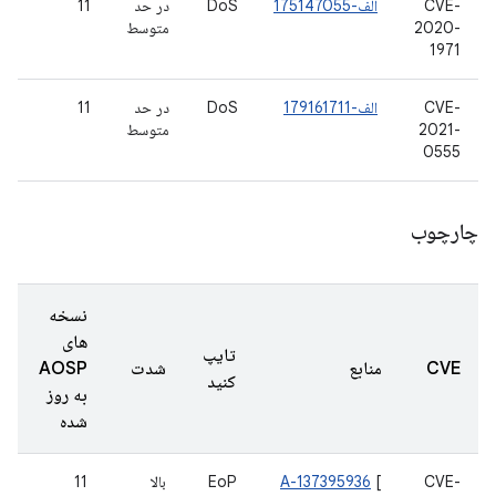
CVE-
الف-175147055
DoS
در حد
11
2020-
متوسط
1971
CVE-
الف-179161711
DoS
در حد
11
2021-
متوسط
0555
چارچوب
نسخه
های
تایپ
CVE
منابع
شدت
AOSP
کنید
به روز
شده
CVE-
[
A-137395936
EoP
بالا
11