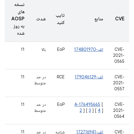
نسخه
های
تایپ
CVE
منابع
شدت
AOSP
کنید
به روز
شده
CVE-
الف-174801970
EoP
بالا
11
2021-
0565
CVE-
الف-179046129
RCE
در حد
11
2021-
متوسط
0557
CVE-
[
A-176495665
EoP
در حد
11
2021-
]
4
] [
3
] [
2
متوسط
0564
CVE-
الف-172716941
شناسه
در حد
11