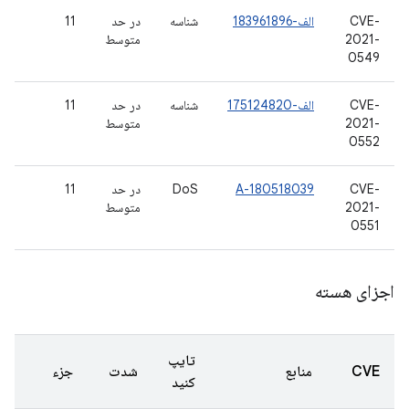
CVE-
الف-183961896
شناسه
در حد
11
2021-
متوسط
0549
CVE-
الف-175124820
شناسه
در حد
11
2021-
متوسط
0552
CVE-
A-180518039
DoS
در حد
11
2021-
متوسط
0551
اجزای هسته
تایپ
CVE
منابع
شدت
جزء
کنید