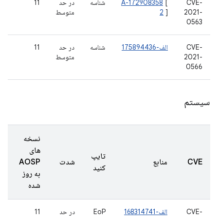
CVE-
[
A-172908358
شناسه
در حد
11
2021-
]
2
متوسط
0563
CVE-
الف-175894436
شناسه
در حد
11
2021-
متوسط
0566
سیستم
نسخه
های
تایپ
CVE
منابع
شدت
AOSP
کنید
به روز
شده
CVE-
الف-168314741
EoP
در حد
11