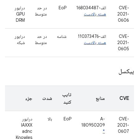
CVE-
الف-168034487
EoP
در حد
درایور
2021-
هسته بالادست
متوسط
GPU
DRM
0606
CVE-
الف-110373476
شناسه
در حد
درایور
2021-
هسته بالادست
متوسط
شبکه
0605
پیکسل
تایپ
CVE
منابع
شدت
جزء
کنید
CVE-
A-
EoP
بالا
درایور
IAXXX
180950209
2021-
adnc
*
0607
Knowles