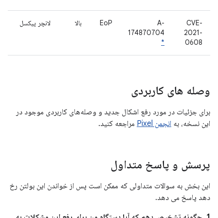
CVE-
A-
EoP
بالا
لانچر پیکسل
174870704
2021-
*
0608
وصله های کاربردی
برای جزئیات در مورد رفع اشکال جدید و وصله‌های کاربردی موجود در
این نسخه، به
انجمن Pixel
مراجعه کنید.
پرسش و پاسخ متداول
این بخش به سوالات متداولی که ممکن است پس از خواندن این بولتن رخ
دهد پاسخ می دهد.
1. چگونه تشخیص دهم که آیا دستگاه من برای رفع این مشکلات به