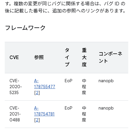
す。複数の変更が同じバグに関係する場合は、バグ ID の
後に記載した番号に、追加の参照へのリンクがあります。
フレームワーク
タ
重
コンポーネ
CVE
参照
イ
大
ント
プ
度
CVE-
A-
EoP
中
nanopb
2020-
178755477
程
5235
[
2
]
度
CVE-
A-
EoP
中
nanopb
2021-
178754781
程
0488
[
2
]
度