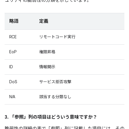
ュリティの脆弱性の分類を示しています。
略語
定義
RCE
リモートコード実行
EoP
権限昇格
ID
情報開示
DoS
サービス拒否攻撃
N/A
該当する分類なし
3. 「参照」
列の項目はどういう意味ですか？
脆弱性の詳細の表で「参照」
列に記載した項目には、その