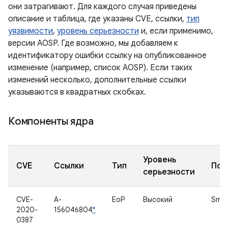
они затрагивают. Для каждого случая приведены
описание и таблица, где указаны CVE, ссылки,
тип
уязвимости
,
уровень серьезности
и, если применимо,
версии AOSP. Где возможно, мы добавляем к
идентификатору ошибки ссылку на опубликованное
изменение (например, список AOSP). Если таких
изменений несколько, дополнительные ссылки
указываются в квадратных скобках.
Компоненты ядра
Уровень
CVE
Ссылки
Тип
Под
серьезности
CVE-
A-
EoP
Высокий
Smar
2020-
156046804
*
0387