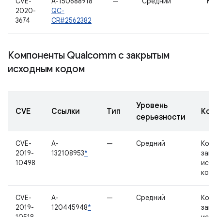
CVE-
A-150688918
—
Средний
Ker
2020-
QC-
3674
CR#2562382
Компоненты Qualcomm с закрытым
исходным кодом
Уровень
CVE
Ссылки
Тип
Ком
серьезности
CVE-
A-
—
Средний
Комп
2019-
132108953
*
закр
10498
исх
код
CVE-
A-
—
Средний
Комп
2019-
120445948
*
закр