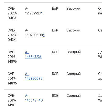
CVE-
A-
EoP
Высокий
Отпе
2020-
131252923
*
паль
0403
CVE-
A-
EoP
Высокий
Catp
2020-
150730508
*
0434
CVE-
A-
RCE
Средний
Драй
2019-
146643236
Wi-Fi
14895
CVE-
A-
RCE
Средний
Сет
2019-
145850595
драй
14896
CVE-
A-
RCE
Средний
Драй
2019-
146642940
Wi-Fi
14901