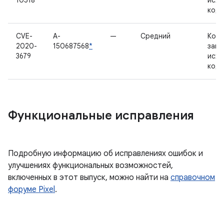
10518
исх
код
CVE-
A-
—
Средний
Комп
2020-
150687568
*
закр
3679
исх
код
Функциональные исправления
Подробную информацию об исправлениях ошибок и
улучшениях функциональных возможностей,
включенных в этот выпуск, можно найти на
справочном
форуме Pixel
.