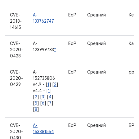
CVE-
A-
EoP
Средний
Kern
2018-
133762747
14615
CVE-
A-
EoP
Средний
Кам
2020-
123999783
*
0428
CVE-
A-
EoP
Средний
pppo
2020-
152735806
0429
v4.9 - [
1
] [
2
]
v4.4 - [
1
]
[
2
] [
3
] [
4
]
[
5
] [
6
] [
7
]
[
8
]
CVE-
A-
EoP
Средний
BPF
2020-
153881554
0430