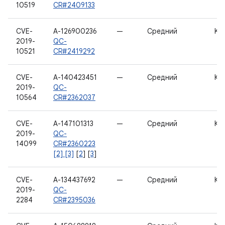
10519
CR#2409133
CVE-
A-126900236
—
Средний
Ker
2019-
QC-
10521
CR#2419292
CVE-
A-140423451
—
Средний
Ка
2019-
QC-
10564
CR#2362037
CVE-
A-147101313
—
Средний
Ка
2019-
QC-
14099
CR#2360223
[2] [3]
[
2
] [
3
]
CVE-
A-134437692
—
Средний
Ка
2019-
QC-
2284
CR#2395036