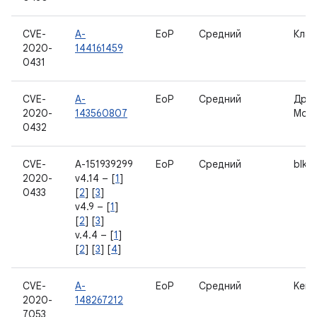
CVE-
A-
EoP
Средний
Клав
2020-
144161459
0431
CVE-
A-
EoP
Средний
Дра
2020-
143560807
Most
0432
CVE-
A-151939299
EoP
Средний
blk-
2020-
v4.14 – [
1
]
0433
[
2
] [
3
]
v4.9 – [
1
]
[
2
] [
3
]
v.4.4 – [
1
]
[
2
] [
3
] [
4
]
CVE-
A-
EoP
Средний
Kern
2020-
148267212
7053