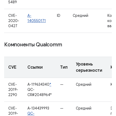
5489
CVE-
A-
ID
Средний
Кон
2020-
140550171
конт
0427
ввод
Компоненты Qualcomm
Уровень
CVE
Ссылки
Тип
Ко
серьезности
CVE-
A-119634340
*
—
Средний
Ка
2019-
QC-
2290
CR#2048964*
CVE-
A-134439993
—
Средний
Эк
2019-
QC-
гр