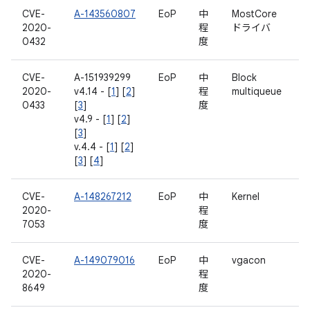
CVE-
A-143560807
EoP
中
MostCore
2020-
程
ドライバ
0432
度
CVE-
A-151939299
EoP
中
Block
2020-
v4.14 - [
1
] [
2
]
程
multiqueue
0433
[
3
]
度
v4.9 - [
1
] [
2
]
[
3
]
v.4.4 - [
1
] [
2
]
[
3
] [
4
]
CVE-
A-148267212
EoP
中
Kernel
2020-
程
7053
度
CVE-
A-149079016
EoP
中
vgacon
2020-
程
8649
度