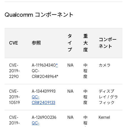
Qualcomm コンポーネント
タ
重
コンポー
CVE
参照
イ
大
ネント
プ
度
CVE-
A-119634340
*
N/A
中
カメラ
2019-
QC-
程
2290
CR#2048964*
度
CVE-
A-134439993
N/A
中
ディスプ
2019-
QC-
程
レイ / グラ
10519
CR#2409133
度
フィック
CVE-
A-126900236
N/A
中
Kernel
2019-
QC-
程