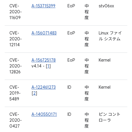
CVE-
A-153715399
EoP
中
stv06xx
2020-
程
11609
度
CVE-
A-156071483
EoP
中
Linux ファイ
2020-
程
ル システム
12114
度
CVE-
A-156725178
EoP
中
Kernel
2020-
v4.14 - [
1
]
程
12826
度
CVE-
A-122461273
ID
中
Kernel
2019-
[
2
]
程
5489
度
CVE-
A-140550171
ID
中
ピン コント
2020-
程
ローラ
0427
度