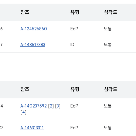
참조
유형
심각도
66
A-124526860
EoP
보통
87
A-148517383
ID
보통
참조
유형
심각도
24
A-140237592
[
2
] [
3
]
EoP
보통
[
4
]
03
A-146313311
EoP
보통