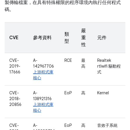
製傳輸檔案，在具有特殊權限的程序環境內執行任何程式
碼。
嚴
類
CVE
參考資料
重
元件
型
性
CVE-
A-
RCE
最
Realtek
2019-
142967706
高
rtlwifi 驅動程
17666
上游程式庫
式
核心
CVE-
A-
EoP
高
Kernel
2018-
138921316
20856
上游程式庫
核心
CVE-
A-
EoP
高
音效子系統