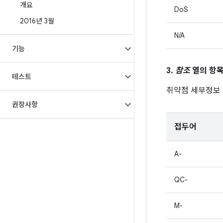
개요
DoS
2016년 3월
N/A
기능
3.
참조
열의 항목
테스트
취약점 세부정보
권장사항
접두어
A-
QC-
M-