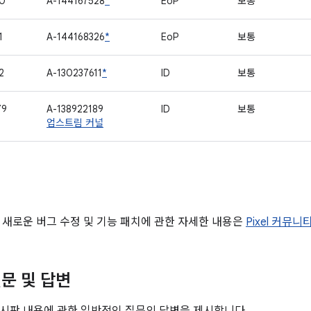
0
A-144167528
*
EoP
보통
1
A-144168326
*
EoP
보통
2
A-130237611
*
ID
보통
79
A-138922189
ID
보통
업스트림 커널
 새로운 버그 수정 및 기능 패치에 관한 자세한 내용은
Pixel 커뮤니
문 및 답변