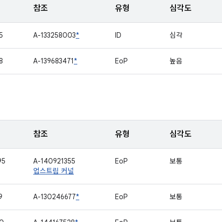
참조
유형
심각도
5
A-133258003
*
ID
심각
8
A-139683471
*
EoP
높음
참조
유형
심각도
95
A-140921355
EoP
보통
업스트림 커널
9
A-130246677
*
EoP
보통