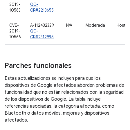
2019-
QC-
10563
CR#2213655
CVE-
A-112432329
N/A
Moderada
Host 
2019-
QC-
10566
CR#2312995
Parches funcionales
Estas actualizaciones se incluyen para que los
dispositivos de Google afectados aborden problemas de
funcionalidad que no están relacionados con la seguridad
de los dispositivos de Google. La tabla incluye
referencias asociadas, la categoría afectada, como
Bluetooth o datos móviles, mejoras y dispositivos
afectados.