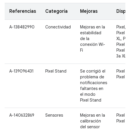
Referencias
Categoría
Mejoras
Dispos
A-138482990
Conectividad
Mejoras en la
Pixel, P
estabilidad
Pixel 2,
de la
XL, Pixe
conexión Wi-
Pixel 3 
Fi
Pixel 3a
3a XL
A-139096431
Pixel Stand
Se corrigió el
Pixel 3 
problema de
Pixel 3
notificaciones
faltantes en
el modo
Pixel Stand
A-140632869
Sensores
Mejoras en la
Pixel 3 
calibración
Pixel 3
del sensor