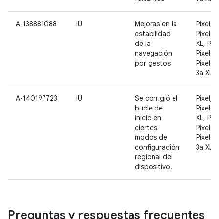
A-138881088
IU
Mejoras en la
Pixel, P
estabilidad
Pixel 2,
de la
XL, Pixe
navegación
Pixel 3 
por gestos
Pixel 3a
3a XL
A-140197723
IU
Se corrigió el
Pixel, P
bucle de
Pixel 2,
inicio en
XL, Pixe
ciertos
Pixel 3 
modos de
Pixel 3a
configuración
3a XL
regional del
dispositivo.
Preguntas y respuestas frecuentes