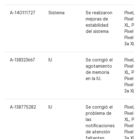
A-140111727
Sistema
Se realizaron
Pixel, P
mejoras de
Pixel 2,
estabilidad
XL, Pixe
del sistema
Pixel 3 
Pixel 3a
3a XL
A-138323667
IU
Se corrigió el
Pixel, P
agotamiento
Pixel 2,
de memoria
XL, Pixe
en la IU.
Pixel 3 
Pixel 3a
3a XL
A-138775282
IU
Se corrigió el
Pixel, P
problema de
Pixel 2,
las
XL, Pixe
notificaciones
Pixel 3 
de atención
Pixel 3a
faltantes
3a XL