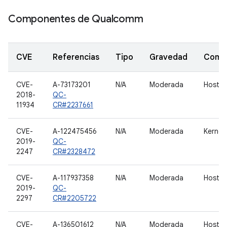
Componentes de Qualcomm
CVE
Referencias
Tipo
Gravedad
Comp
CVE-
A-73173201
N/A
Moderada
Host 
2018-
QC-
11934
CR#2237661
CVE-
A-122475456
N/A
Moderada
Kernel
2019-
QC-
2247
CR#2328472
CVE-
A-117937358
N/A
Moderada
Host 
2019-
QC-
2297
CR#2205722
CVE-
A-136501612
N/A
Moderada
Host 