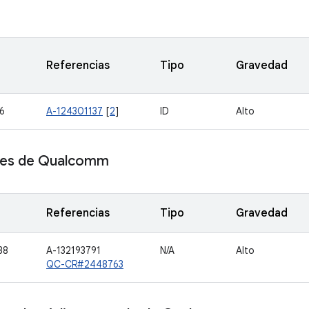
Referencias
Tipo
Gravedad
6
A-124301137
[
2
]
ID
Alto
es de Qualcomm
Referencias
Tipo
Gravedad
38
A-132193791
N/A
Alto
QC-CR#2448763