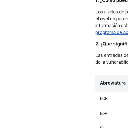
1. ¿Cómo pued
Los niveles de 
el nivel de par
información sobr
programa de act
2. ¿Qué signif
Las entradas d
de la vulnerabil
Abreviatura
RCE
EoP