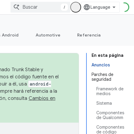
/
s Android
Automotive
Referencia
En esta página
Anuncios
mado Trunk Stable y
Parches de
emos el código fuente en el
seguridad
uir a él, usa
android-
Framework de
empre hará referencia a la
medios
ión, consulta
Cambios en
Sistema
Componentes
de Qualcomm
Componentes
de código