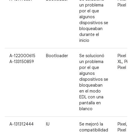
un problema
Pixel 3 
por el que
algunos
dispositivos se
bloqueaban
durante el
inicio
A-122000615
Bootloader
Se solucionó
Pixel 3,
A-133150859
un problema
XL, Pixe
por el que
Pixel 3a
algunos
dispositivos se
bloqueaban
en el modo
EDL con una
pantalla en
blanco
A-131312444
IU
Se mejoró la
Pixel, P
compatibilidad
Pixel 2,