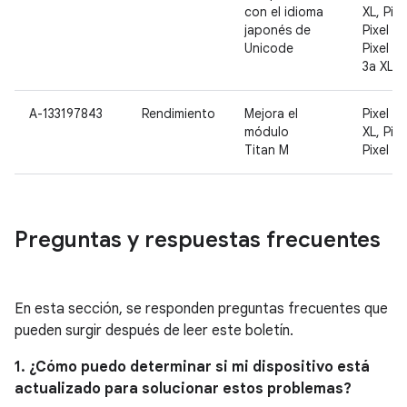
con el idioma
XL, Pixe
japonés de
Pixel 3 
Unicode
Pixel 3a
3a XL
A-133197843
Rendimiento
Mejora el
Pixel 3,
módulo
XL, Pixe
Titan M
Pixel 3a
Preguntas y respuestas frecuentes
En esta sección, se responden preguntas frecuentes que
pueden surgir después de leer este boletín.
1. ¿Cómo puedo determinar si mi dispositivo está
actualizado para solucionar estos problemas?