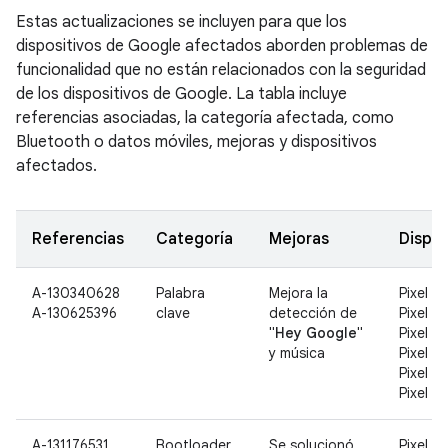
Estas actualizaciones se incluyen para que los
dispositivos de Google afectados aborden problemas de
funcionalidad que no están relacionados con la seguridad
de los dispositivos de Google. La tabla incluye
referencias asociadas, la categoría afectada, como
Bluetooth o datos móviles, mejoras y dispositivos
afectados.
Referencias
Categoría
Mejoras
Dispos
A-130340628
Palabra
Mejora la
Pixel 2,
A-130625396
clave
detección de
Pixel 2 
"
Hey Google
"
Pixel 3,
y música
Pixel 3 
Pixel 3a
Pixel 3a
A-131176531
Bootloader
Se solucionó
Pixel 3 