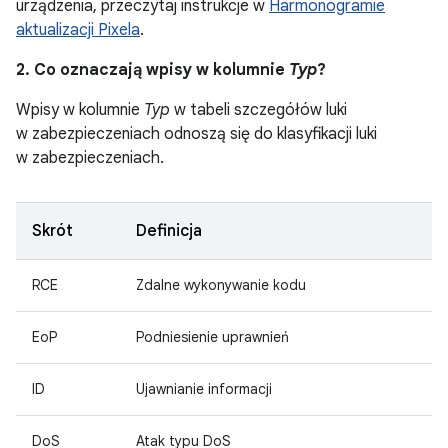
urządzenia, przeczytaj instrukcje w
Harmonogramie
aktualizacji Pixela
.
2. Co oznaczają wpisy w kolumnie
Typ
?
Wpisy w kolumnie
Typ
w tabeli szczegółów luki
w zabezpieczeniach odnoszą się do klasyfikacji luki
w zabezpieczeniach.
Skrót
Definicja
RCE
Zdalne wykonywanie kodu
EoP
Podniesienie uprawnień
ID
Ujawnianie informacji
DoS
Atak typu DoS