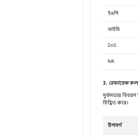
ইওপি
আইডি
DoS
N/A
3.
রেফারেন্স
কলাম
দুর্বলতার বিবরণ
চিহ্নিত করে।
উপসর্গ