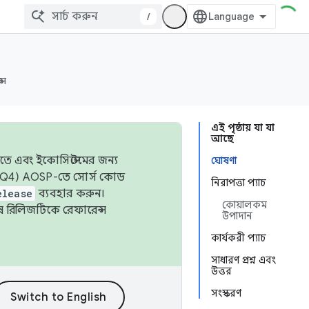
/
্স
এই পৃষ্ঠায় যা যা
আছে
তে এবং ইকোসিস্টেমের জন্য
ঘোষণা
 এবং Q4) AOSP-তে সোর্স কোড
নিরাপত্তা প্যাচ
elease
ব্যবহার করুন।
কোয়ালকম
শেষ রিলিজটিকে রেফারেন্স
উপাদান
কার্যকরী প্যাচ
সাধারণ প্রশ্ন এবং
উত্তর
সংস্করণ