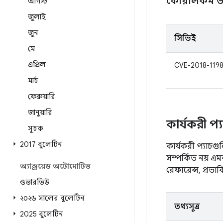
কোয়ালকম উ
আগস্ট
জুলাই
জুন
সিভিই
মে
এপ্রিল
CVE-2018-119
মার্চ
ফেব্রুয়ারি
জানুয়ারি
কার্যকরী প্
সূচক
2017 বুলেটিন
কার্যকরী প্যাচগু
সম্পর্কিত নয় এম
অ্যান্ড্রয়েড অটোমোটিভ
রেফারেন্স, প্রভা
ওভারভিউ
২০২৬ সালের বুলেটিন
তথ্যসূত্র
2025 বুলেটিন