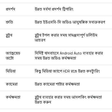
প্রদর্শন
উন্নত সর্বদা প্রদর্শন ট্রিগারিং
শ্রুতি
উন্নত ইউএসবি-সি অডিও আনুষঙ্গিক সনাক্তকরণ
ব্লুটুথ
ব্লুটুথ টগল করার সময় সামঞ্জস্যপূর্ণ ভলিউম
আচরণ
অ্যান্ড্রয়েড
নির্দিষ্ট যানবাহনে Android Auto ব্যবহার করার
অটো
সময় উন্নত অডিও কর্মক্ষমতা
মিডিয়া
কিছু মিডিয়া অ্যাপে HDR রঙে উন্নত কনট্যুরিং
ক্যামেরা
উন্নত ক্যামেরা শাটার কর্মক্ষমতা
কর্মক্ষমতা
ব্লুটুথ ব্যবহার করার সময় আনলকিং কর্মক্ষমতা
উন্নত করুন