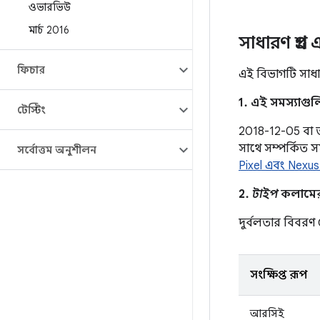
ওভারভিউ
মার্চ 2016
সাধারণ প্রশ্ন
ফিচার
এই বিভাগটি সাধার
1. এই সমস্যাগু
টেস্টিং
2018-12-05 বা তার
সাথে সম্পর্কিত 
সর্বোত্তম অনুশীলন
Pixel এবং Nex
2.
টাইপ
কলামের এ
দুর্বলতার বিবর
সংক্ষিপ্ত রূপ
আরসিই