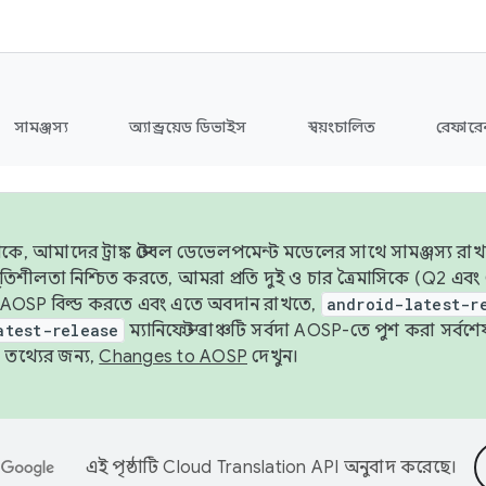
সামঞ্জস্য
অ্যান্ড্রয়েড ডিভাইস
স্বয়ংচালিত
রেফারেন
ে, আমাদের ট্রাঙ্ক স্টেবল ডেভেলপমেন্ট মডেলের সাথে সামঞ্জস্য রাখ
র স্থিতিশীলতা নিশ্চিত করতে, আমরা প্রতি দুই ও চার ত্রৈমাসিকে (Q2
 AOSP বিল্ড করতে এবং এতে অবদান রাখতে,
android-latest-r
atest-release
ম্যানিফেস্ট ব্রাঞ্চটি সর্বদা AOSP-তে পুশ করা সর্ব
তথ্যের জন্য,
Changes to AOSP
দেখুন।
এই পৃষ্ঠাটি
Cloud Translation API
অনুবাদ করেছে।