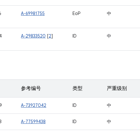
6
A-69981755
EoP
中
4
A-29833520
[
2
]
ID
中
参考编号
类型
严重级别
9
A-73927042
ID
中
3
A-77599438
ID
中