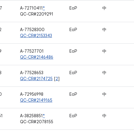
7
A-72710411
*
EoP
中
QC-CR#2209291
2
A-77528300
EoP
中
QC-CR#2153343
9
A-77527701
EoP
中
QC-CR#2146486
8
A-77528653
EoP
中
QC-CR#2174725
[
2
]
0
A-72956998
EoP
中
QC-CR#2149165
51
A-38258851
*
EoP
中
QC-CR#2078155