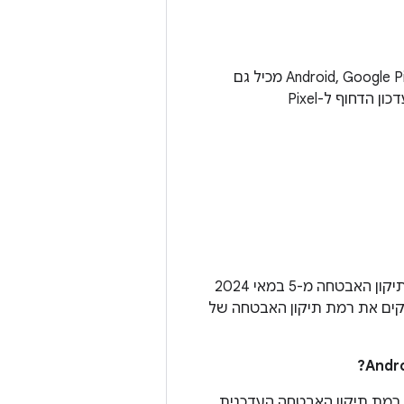
בנוסף לנקודות החולשה באבטחה שמפורטות בעדכון האבטחה הדחוף ל-Android, Google Pixel Watch מכיל גם
רמות תיקון האבטחה מ-5 במאי 2024 ואילך מטפלות בכל הבעיות שמשויכות לרמת תיקון האבטחה מ-5 במאי 2024
ערות לגרסה' של Pixel Watch מוסבר איך בודקים את רמת תיקון האבטחה של
י האבטחה של Android חייבות לכלול את רמת תיקון האבטחה העדכנית