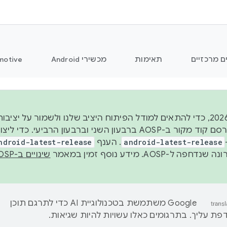
ם מרכזיים
תאימות
מכשירי Android
motive
החל משנת 2026, כדי להתאים למודל הפיתוח היציב שלנו ולשמור על
android-latest-release
. הענף
ndroid-latest-release
ל-AOSP. מידע נוסף זמין במאמר
שינויים ב-AOSP
‫Google משתמשת בטכנולוגיית AI כדי לתרגם תוכן
ת עליך. בתרגומים כאלו עשויות להיות שגיאות.