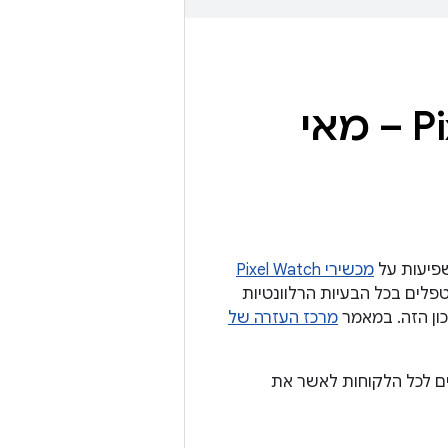
עדכון אבטחה דחוף ל-Pixel Watch – מאי
מכשירי Pixel Watch
רי Google, תיקוני האבטחה ברמה 05 במאי 2024 ואילך מטפלים בכל הבעיות הרלוונטיות
מרכז העזרה של
ון לרמת התיקון 05-05-2024. אנחנו ממליצים לכל הלקוחות לאשר את