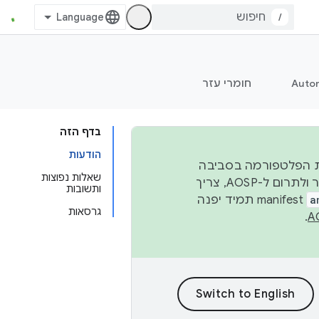
/
Auto
חומרי עזר
בדף הזה
הודעות
 יציבות הפלטפורמה בסביבה
שאלות נפוצות
העסקית, נפרסם קוד מקור ב-AOSP ברבעון השני וברבעון הרביעי. כדי ליצור ולתרום ל-AOSP, צריך
ותשובות
a
manifest תמיד יפנה
גרסאות
.