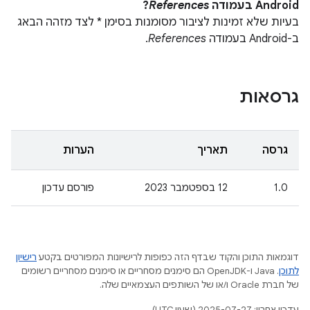
Android בעמודה
References
?
בעיות שלא זמינות לציבור מסומנות בסימן * לצד מזהה הבאג
ב-Android בעמודה
References
.
גרסאות
גרסה
תאריך
הערות
1.0
12 בספטמבר 2023
פורסם עדכון
דוגמאות התוכן והקוד שבדף הזה כפופות לרישיונות המפורטים בקטע
רישיון
לתוכן
.‏ Java ו-OpenJDK הם סימנים מסחריים או סימנים מסחריים רשומים
של חברת Oracle ו/או של השותפים העצמאיים שלה.
עדכון אחרון: 2025-07-27 (שעון UTC).