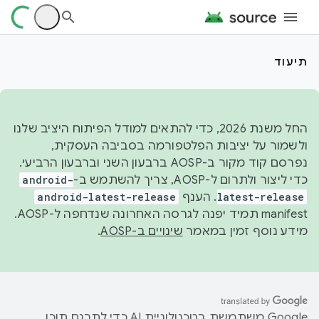
תיעוד
החל משנת 2026, כדי להתאים למודל הפיתוח היציב שלנו
ולשמור על יציבות הפלטפורמה בסביבה העסקית,
נפרסם קוד מקור ב-AOSP ברבעון השני וברבעון הרביעי.
כדי ליצור ולתרום ל-AOSP, צריך להשתמש ב-
android-
latest-release
. הענף
android-latest-release
manifest תמיד יפנה לגרסה האחרונה שנדחפה ל-AOSP.
מידע נוסף זמין במאמר
שינויים ב-AOSP
.
‫Google משתמשת בטכנולוגיית AI כדי לתרגם תוכן