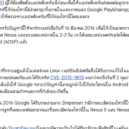
5
) ผู้ใช้ต้องติดตั้งแอปพลิเคชันนี้ก่อนเพื่อให้แอปพลิเคชันส่งผลต่ออุปก
ทที่ใช้ช่องโหว่นี้&hairsp;ทั้งภายในและภายนอก Google Play&hairsp
ให้ตรวจหาแอปพลิเคชันที่ใช้ช่องโหว่นี้โดยเฉพาะ
รับปัญหานี้ให้พาร์ทเนอร์เมื่อวันที่ 16 มีนาคม 2016 เพื่อใช้เป็นมาตรกา
เดต Nexus และจะเผยแพร่ภายใน 2-3 วัน เราได้เผยแพร่แพตช์ซอร์สโค้ดส
d (AOSP) แล้ว
ที่ทราบอยู่แล้วในเคอร์เนล Linux เวอร์ชันอัปสตรีมซึ่งได้รับการแก้ไขใน
นความปลอดภัยและได้รับรหัส
CVE-2015-1805
จนกว่าจะถึงวันที่ 2 กุมภา
้แจ้งให้ Google ทราบว่าปัญหานี้อาจถูกนำไปใช้ประโยชน์ใน Android
ายเดือนตามกำหนดการที่กำลังจะเกิดขึ้น
ีนาคม 2016 Google ได้รับรายงานจาก Zimperium ว่ามีการละเมิดช่องโหว่น
ารรูทที่เผยแพร่ต่อสาธารณะซึ่งละเมิดช่องโหว่นี้ใน Nexus 5 และ Nexus 6 เ
ระดับ
ปัญหาร้ายแรง
เนื่องจากมีความเป็นไปได้ที่จะมีการเพิ่มสิทธิ์ในเครื่อง