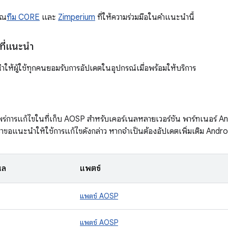
ุณ
ทีม C0RE
และ
Zimperium
ที่ให้ความร่วมมือในคำแนะนำนี้
ที่แนะนำ
ห้ผู้ใช้ทุกคนยอมรับการอัปเดตในอุปกรณ์เมื่อพร้อมให้บริการ
่การแก้ไขในที่เก็บ AOSP สำหรับเคอร์เนลหลายเวอร์ชัน พาร์ทเนอร์ Andr
เราขอแนะนำให้ใช้การแก้ไขดังกล่าว หากจำเป็นต้องอัปเดตเพิ่มเติม An
นล
แพตช์
แพตช์ AOSP
แพตช์ AOSP