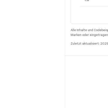
Alle Inhalte und Codebeis
Marken oder eingetragene
Zuletzt aktualisiert: 20
BUILD
Android-Repository
Anforderungen
Wird heruntergeladen
Vorschau von Binärcodes anzeigen
Werksbilder