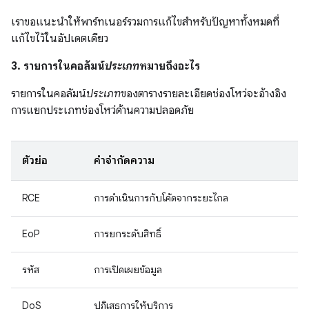
เราขอแนะนำให้พาร์ทเนอร์รวมการแก้ไขสำหรับปัญหาทั้งหมดที่
แก้ไขไว้ในอัปเดตเดียว
3. รายการในคอลัมน์
ประเภท
หมายถึงอะไร
รายการในคอลัมน์
ประเภท
ของตารางรายละเอียดช่องโหว่จะอ้างอิง
การแยกประเภทช่องโหว่ด้านความปลอดภัย
ตัวย่อ
คำจำกัดความ
RCE
การดำเนินการกับโค้ดจากระยะไกล
EoP
การยกระดับสิทธิ์
รหัส
การเปิดเผยข้อมูล
DoS
ปฏิเสธการให้บริการ