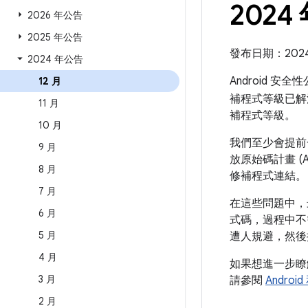
2024
2026 年公告
2025 年公告
發布日期：2024 
2024 年公告
Android 安
12 月
補程式等級已解
11 月
補程式等級。
10 月
我們至少會提前一
9 月
放原始碼計畫 (
8 月
修補程式連結。
7 月
在這些問題中，
6 月
式碼，過程中不
5 月
遭人規避，然後
4 月
如果想進一步
3 月
請參閱
Andro
2 月