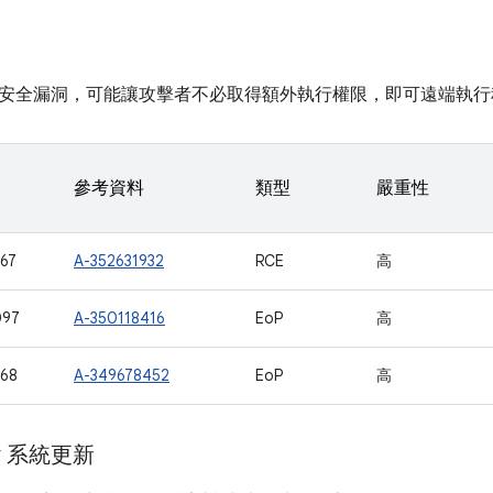
安全漏洞，可能讓攻擊者不必取得額外執行權限，即可遠端執行
參考資料
類型
嚴重性
67
A-352631932
RCE
高
097
A-350118416
EoP
高
68
A-349678452
EoP
高
ay 系統更新