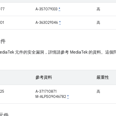
077
A-357079333
*
高
01
A-363029346
*
高
元件
diaTek 元件的安全漏洞，詳情請參考 MediaTek 的資料。這個問
參考資料
嚴重性
25
A-371710871
高
M-ALPS09046782
*
 元件