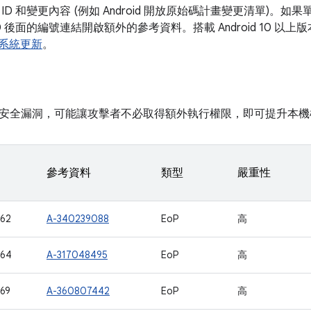
ID 和變更內容 (例如 Android 開放原始碼計畫變更清單)。
D 後面的編號連結開啟額外的參考資料。搭載 Android 10 
ay 系統更新
。
安全漏洞，可能讓攻擊者不必取得額外執行權限，即可提升本機
參考資料
類型
嚴重性
62
A-340239088
EoP
高
764
A-317048495
EoP
高
69
A-360807442
EoP
高