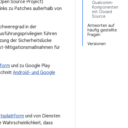
Open Source Project)
Qualcomm-
Komponenten
h Links zu Patches außerhalb von
mit Closed
Source
Antworten auf
chweregrad in der
häufig gestellte
führungsprivilegien führen
Fragen
zung der Sicherheitslücke
Versionen
enst-Mitigationsmaßnahmen für
tform
und zu Google Play
schnitt
Android- und Google
itsplattform
und von Diensten
e Wahrscheinlichkeit, dass