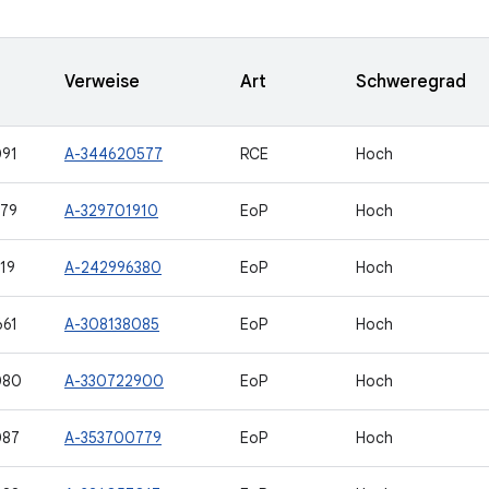
Verweise
Art
Schweregrad
91
A-344620577
RCE
Hoch
79
A-329701910
EoP
Hoch
19
A-242996380
EoP
Hoch
61
A-308138085
EoP
Hoch
080
A-330722900
EoP
Hoch
087
A-353700779
EoP
Hoch