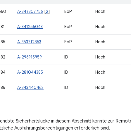
660
A-347307756
[
2
]
EoP
Hoch
81
A-341256043
EoP
Hoch
085
A-353712853
EoP
Hoch
082
A-296915959
ID
Hoch
084
A-281044385
ID
Hoch
086
A-343440463
ID
Hoch
endste Sicherheitslücke in diesem Abschnitt könnte zur Remo
zliche Ausführungsberechtigungen erforderlich sind.