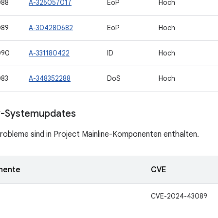
088
A-326057017
EoP
Hoch
089
A-304280682
EoP
Hoch
090
A-331180422
ID
Hoch
083
A-348352288
DoS
Hoch
y-Systemupdates
robleme sind in Project Mainline-Komponenten enthalten.
nente
CVE
CVE-2024-43089