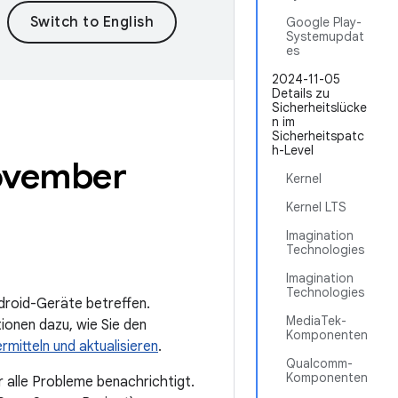
Google Play-
Systemupdat
es
2024-11-05
Details zu
Sicherheitslücke
n im
Sicherheitspatc
h-Level
November
Kernel
Kernel LTS
Imagination
Technologies
Imagination
Technologies
ndroid-Geräte betreffen.
MediaTek-
ionen dazu, wie Sie den
Komponenten
rmitteln und aktualisieren
.
Qualcomm-
Komponenten
 alle Probleme benachrichtigt.