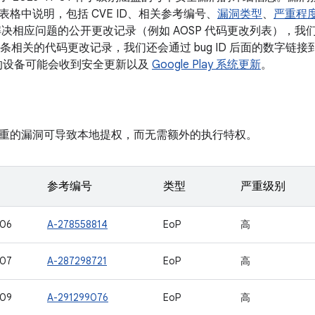
格中说明，包括 CVE ID、相关参考编号、
漏洞类型
、
严重程
决相应问题的公开更改记录（例如 AOSP 代码更改列表），我们会将
有多条相关的代码更改记录，我们还会通过 bug ID 后面的数字链接到
本的设备可能会收到安全更新以及
Google Play 系统更新
。
重的漏洞可导致本地提权，而无需额外的执行特权。
参考编号
类型
严重级别
106
A-278558814
EoP
高
107
A-287298721
EoP
高
109
A-291299076
EoP
高