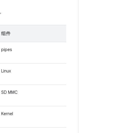
。
组件
pipes
Linux
SD MMC
Kernel