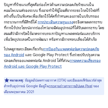
ปัญหาที่ร้ายแรงที่สุดคือช่องโหว่ด้านความปลอดภัยร้ายแรงใน
คอมโพเนนต์ของระบบ ซึ่งอาจทำให้ผู้โจมตีจากระยะไกลใช้ไฟล์ที่
สร้างขึ้นเป็นพิเศษเพื่อเรียกใช้โค้ดที่กำหนดเองภายในบริบทของ
กระบวนการที่มีสิทธิ์ได้
การประเมินความรุนแรง
จะอิงตามผลกระทบ
ที่การใช้ประโยชน์จากช่องโหว่อาจมีต่ออุปกรณ์ที่ได้รับผลกระทบ โดย
สมมติว่ามีการปิดใช้มาตรการบรรเทาปัญหาแพลตฟอร์มและบริการ
เพื่อวัตถุประสงค์ในการพัฒนา หรือหากมีการหลบเลี่ยงได้สําเร็จ
โปรดดูรายละเอียดเกี่ยวกับ
การป้องกันแพลตฟอร์มความปลอดภัย
ของ Android
และ Google Play Protect ซึ่งช่วยปรับปรุงความ
ปลอดภัยของแพลตฟอร์ม Android ได้ที่ส่วน
การลดความเสี่ยงของ
Android และ Google Play Protect
หมายเหตุ
: ข้อมูลอัปเดตทางอากาศ (OTA) และอิมเมจเฟิร์มแวร์ล่าสุด
สำหรับอุปกรณ์ Google มีอยู่ใน
กระดานข่าวสารการอัปเดต Pixel
ของ
เดือนพฤษภาคม 2021