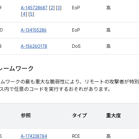
9
A-145728687
[
2
] [
3
]
EoP
高
[
4
] [
5
]
40
A-134155286
EoP
高
8
A-156260178
DoS
高
レームワーク
ームワークの最も重大な脆弱性により、リモートの攻撃者が特
ス内で任意のコードを実行するおそれがあります。
参照
タイプ
重大度
5
A-174238784
RCE
高