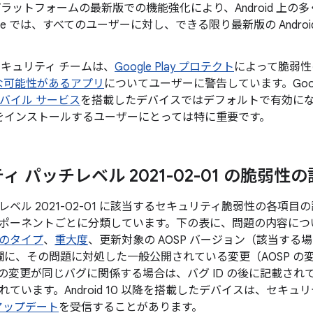
id プラットフォームの最新版での機能強化により、Android 
gle では、すべてのユーザーに対し、できる限り最新版の Andr
。
d セキュリティ チームは、
Google Play プロテクト
によって脆弱性
な可能性があるアプリ
についてユーザーに警告しています。Googl
 モバイル サービス
を搭載したデバイスではデフォルトで有効になってお
をインストールするユーザーにとっては特に重要です。
 パッチレベル 2021-02-01 の脆弱性
ベル 2021-02-01 に該当するセキュリティ脆弱性の各項
ポーネントごとに分類しています。下の表に、問題の内容について
のタイプ
、
重大度
、更新対象の AOSP バージョン（該当す
 の欄に、その問題に対処した一般公開されている変更（AOSP 
の変更が同じバグに関係する場合は、バグ ID の後に記載され
ています。Android 10 以降を搭載したデバイスは、セキュ
 アップデート
を受信することがあります。