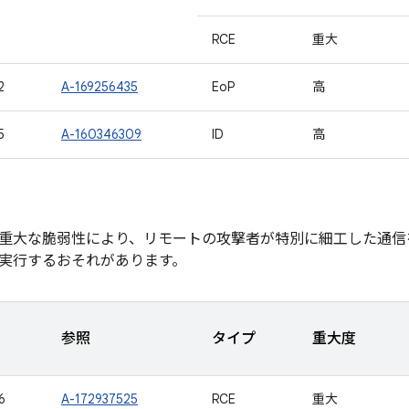
RCE
重大
2
A-169256435
EoP
高
5
A-160346309
ID
高
重大な脆弱性により、リモートの攻撃者が特別に細工した通信
実行するおそれがあります。
参照
タイプ
重大度
6
A-172937525
RCE
重大