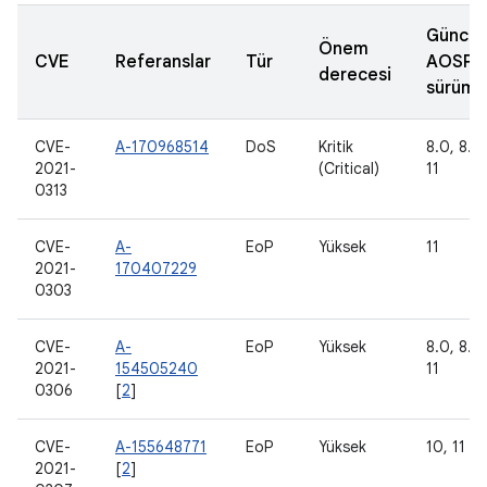
Güncel
Önem
CVE
Referanslar
Tür
AOSP
derecesi
sürümle
CVE-
A-170968514
DoS
Kritik
8.0, 8.1,
2021-
(Critical)
11
0313
CVE-
A-
EoP
Yüksek
11
2021-
170407229
0303
CVE-
A-
EoP
Yüksek
8.0, 8.1,
2021-
154505240
11
0306
[
2
]
CVE-
A-155648771
EoP
Yüksek
10, 11
2021-
[
2
]