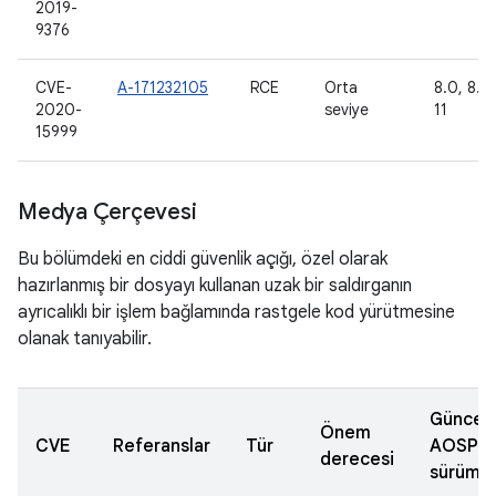
2019-
9376
CVE-
A-171232105
RCE
Orta
8.0, 8.1,
2020-
seviye
11
15999
Medya Çerçevesi
Bu bölümdeki en ciddi güvenlik açığı, özel olarak
hazırlanmış bir dosyayı kullanan uzak bir saldırganın
ayrıcalıklı bir işlem bağlamında rastgele kod yürütmesine
olanak tanıyabilir.
Güncel
Önem
CVE
Referanslar
Tür
AOSP
derecesi
sürümle