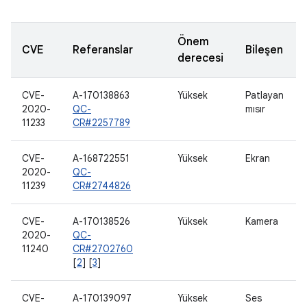
Önem
CVE
Referanslar
Bileşen
derecesi
CVE-
A-170138863
Yüksek
Patlayan
2020-
QC-
mısır
11233
CR#2257789
CVE-
A-168722551
Yüksek
Ekran
2020-
QC-
11239
CR#2744826
CVE-
A-170138526
Yüksek
Kamera
2020-
QC-
11240
CR#2702760
[
2
] [
3
]
CVE-
A-170139097
Yüksek
Ses