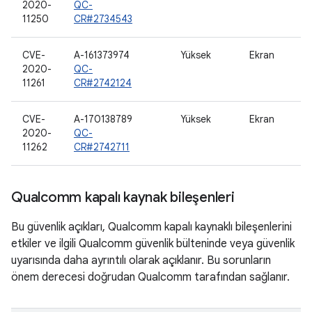
2020-
QC-
11250
CR#2734543
CVE-
A-161373974
Yüksek
Ekran
2020-
QC-
11261
CR#2742124
CVE-
A-170138789
Yüksek
Ekran
2020-
QC-
11262
CR#2742711
Qualcomm kapalı kaynak bileşenleri
Bu güvenlik açıkları, Qualcomm kapalı kaynaklı bileşenlerini
etkiler ve ilgili Qualcomm güvenlik bülteninde veya güvenlik
uyarısında daha ayrıntılı olarak açıklanır. Bu sorunların
önem derecesi doğrudan Qualcomm tarafından sağlanır.