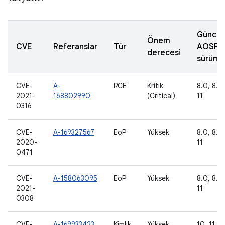
Güncel
Önem
CVE
Referanslar
Tür
AOSP
derecesi
sürümle
CVE-
A-
RCE
Kritik
8.0, 8.1,
2021-
168802990
(Critical)
11
0316
CVE-
A-169327567
EoP
Yüksek
8.0, 8.1,
2020-
11
0471
CVE-
A-158063095
EoP
Yüksek
8.0, 8.1,
2021-
11
0308
CVE-
A-169933423
Kimlik
Yüksek
10, 11