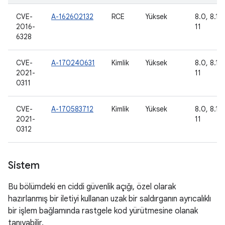
CVE-
A-162602132
RCE
Yüksek
8.0, 8.1, 
2016-
11
6328
CVE-
A-170240631
Kimlik
Yüksek
8.0, 8.1, 
2021-
11
0311
CVE-
A-170583712
Kimlik
Yüksek
8.0, 8.1, 
2021-
11
0312
Sistem
Bu bölümdeki en ciddi güvenlik açığı, özel olarak
hazırlanmış bir iletiyi kullanan uzak bir saldırganın ayrıcalıklı
bir işlem bağlamında rastgele kod yürütmesine olanak
tanıyabilir.