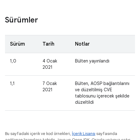
Sürümler
Sürüm
Tarih
Notlar
1,0
4 Ocak
Bülten yayınlandı
2021
1,1
7 Ocak
Bülten, AOSP bağlantılarını
2021
ve düzeltilmiş CVE
tablosunu içerecek şekilde
düzeltildi
Bu sayfadaki içerik ve kod örnekleri,
İçerik Lisansı
sayfasında
açıklanan lisanslara tabidir. Java ve OpenJDK, Oracle ve/veya satış