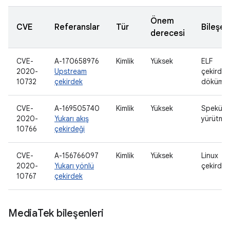
Önem
CVE
Referanslar
Tür
Bileşen
derecesi
CVE-
A-170658976
Kimlik
Yüksek
ELF
2020-
Upstream
çekirdek
10732
çekirdek
dökümler
CVE-
A-169505740
Kimlik
Yüksek
Spekülat
2020-
Yukarı akış
yürütme
10766
çekirdeği
CVE-
A-156766097
Kimlik
Yüksek
Linux
2020-
Yukarı yönlü
çekirdeğ
10767
çekirdek
Media
Tek bileşenleri