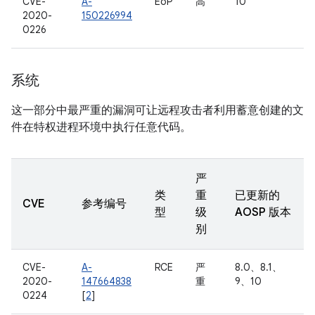
CVE-
A-
EoP
高
10
2020-
150226994
0226
系统
这一部分中最严重的漏洞可让远程攻击者利用蓄意创建的文
件在特权进程环境中执行任意代码。
严
类
重
已更新的
CVE
参考编号
型
级
AOSP 版本
别
CVE-
A-
RCE
严
8.0、8.1、
2020-
147664838
重
9、10
0224
[
2
]