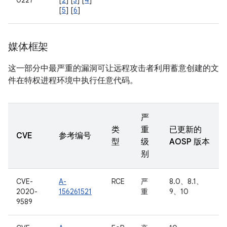
0227
[
2
] [
3
] [
4
]
[
5
] [
6
]
媒体框架
这一部分中最严重的漏洞可让远程攻击者利用蓄意创建的文
件在特权进程环境中执行任意代码。
严
类
重
已更新的
CVE
参考编号
型
级
AOSP 版本
别
CVE-
A-
RCE
严
8.0、8.1、
2020-
156261521
重
9、10
9589