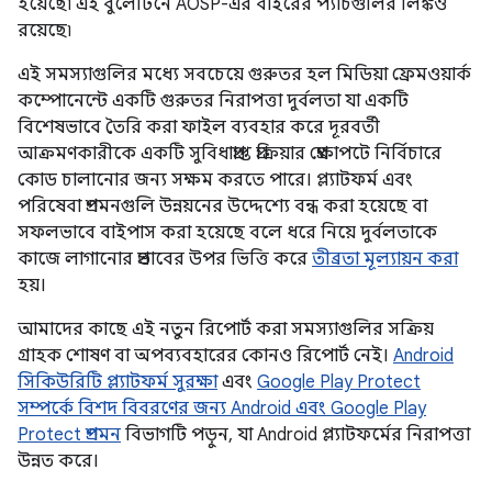
হয়েছে৷ এই বুলেটিনে AOSP-এর বাইরের প্যাচগুলির লিঙ্কও
রয়েছে৷
এই সমস্যাগুলির মধ্যে সবচেয়ে গুরুতর হল মিডিয়া ফ্রেমওয়ার্ক
কম্পোনেন্টে একটি গুরুতর নিরাপত্তা দুর্বলতা যা একটি
বিশেষভাবে তৈরি করা ফাইল ব্যবহার করে দূরবর্তী
আক্রমণকারীকে একটি সুবিধাপ্রাপ্ত প্রক্রিয়ার প্রেক্ষাপটে নির্বিচারে
কোড চালানোর জন্য সক্ষম করতে পারে। প্ল্যাটফর্ম এবং
পরিষেবা প্রশমনগুলি উন্নয়নের উদ্দেশ্যে বন্ধ করা হয়েছে বা
সফলভাবে বাইপাস করা হয়েছে বলে ধরে নিয়ে দুর্বলতাকে
কাজে লাগানোর প্রভাবের উপর ভিত্তি করে
তীব্রতা মূল্যায়ন করা
হয়।
আমাদের কাছে এই নতুন রিপোর্ট করা সমস্যাগুলির সক্রিয়
গ্রাহক শোষণ বা অপব্যবহারের কোনও রিপোর্ট নেই।
Android
সিকিউরিটি প্ল্যাটফর্ম সুরক্ষা
এবং
Google Play Protect
সম্পর্কে বিশদ বিবরণের জন্য Android এবং Google Play
Protect প্রশমন
বিভাগটি পড়ুন, যা Android প্ল্যাটফর্মের নিরাপত্তা
উন্নত করে।