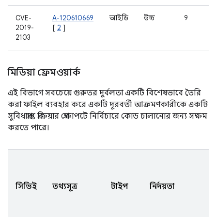
CVE-
A-120610669
আইডি
উচ্চ
9
2019-
[
2
]
2103
মিডিয়া ফ্রেমওয়ার্ক
এই বিভাগে সবচেয়ে গুরুতর দুর্বলতা একটি বিশেষভাবে তৈরি
করা ফাইল ব্যবহার করে একটি দূরবর্তী আক্রমণকারীকে একটি
সুবিধাপ্রাপ্ত প্রক্রিয়ার প্রেক্ষাপটে নির্বিচারে কোড চালানোর জন্য সক্ষম
করতে পারে।
স
সিভিই
তথ্যসূত্র
টাইপ
নির্দয়তা
ক
হ