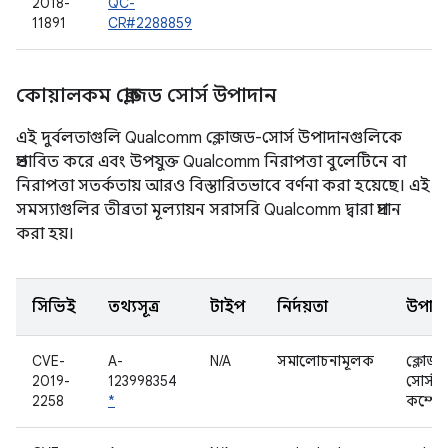
2018-
QC-
11891
CR#2288859
কোয়ালকম ক্লোজড সোর্স উপাদান
এই দুর্বলতাগুলি Qualcomm ক্লোজড-সোর্স উপাদানগুলিকে
প্রভাবিত করে এবং উপযুক্ত Qualcomm নিরাপত্তা বুলেটিনে বা
নিরাপত্তা সতর্কতায় আরও বিস্তারিতভাবে বর্ণনা করা হয়েছে। এই
সমস্যাগুলির তীব্রতা মূল্যায়ন সরাসরি Qualcomm দ্বারা প্রদান
করা হয়।
সিভিই
তথ্যসূত্র
টাইপ
নির্দয়তা
উপাদ
CVE-
A-
N/A
সমালোচনামূলক
ক্লোজড
2019-
123998354
সোর্স
2258
*
কম্পোন