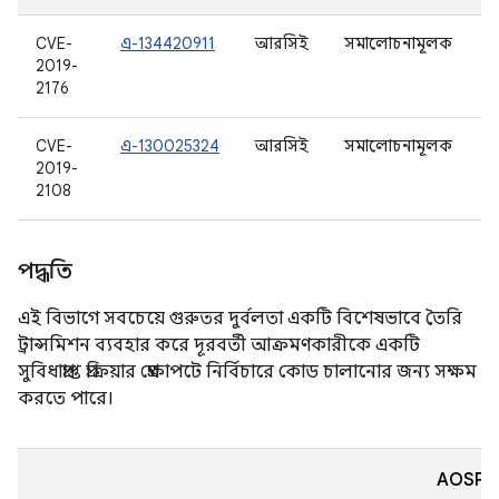
CVE-
এ-134420911
আরসিই
সমালোচনামূলক
8
2019-
9
2176
CVE-
এ-130025324
আরসিই
সমালোচনামূলক
1
2019-
2108
পদ্ধতি
এই বিভাগে সবচেয়ে গুরুতর দুর্বলতা একটি বিশেষভাবে তৈরি
ট্রান্সমিশন ব্যবহার করে দূরবর্তী আক্রমণকারীকে একটি
সুবিধাপ্রাপ্ত প্রক্রিয়ার প্রেক্ষাপটে নির্বিচারে কোড চালানোর জন্য সক্ষম
করতে পারে।
AOSP