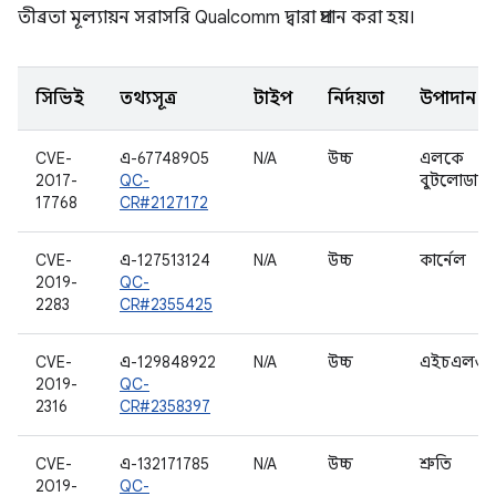
তীব্রতা মূল্যায়ন সরাসরি Qualcomm দ্বারা প্রদান করা হয়।
সিভিই
তথ্যসূত্র
টাইপ
নির্দয়তা
উপাদান
CVE-
এ-67748905
N/A
উচ্চ
এলকে
2017-
QC-
বুটলোডার
17768
CR#2127172
CVE-
এ-127513124
N/A
উচ্চ
কার্নেল
2019-
QC-
2283
CR#2355425
CVE-
এ-129848922
N/A
উচ্চ
এইচএলও
2019-
QC-
2316
CR#2358397
CVE-
এ-132171785
N/A
উচ্চ
শ্রুতি
2019-
QC-