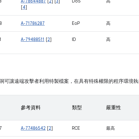
8
A-78644887
[
2
] [
3
]
DoS
高
[
4
]
8
A-71786287
EoP
高
1
A-79488511
[
2
]
ID
高
洞可讓遠端攻擊者利用特製檔案，在具有特殊權限的程序環境執
參考資料
類型
嚴重性
7
A-77486542
[
2
]
RCE
最高