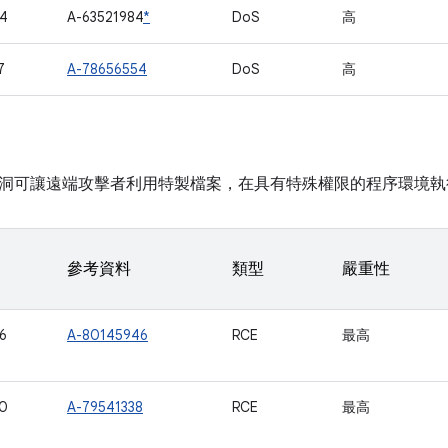
4
A-63521984
*
DoS
高
7
A-78656554
DoS
高
洞可讓遠端攻擊者利用特製檔案，在具有特殊權限的程序環境執
參考資料
類型
嚴重性
6
A-80145946
RCE
最高
0
A-79541338
RCE
最高