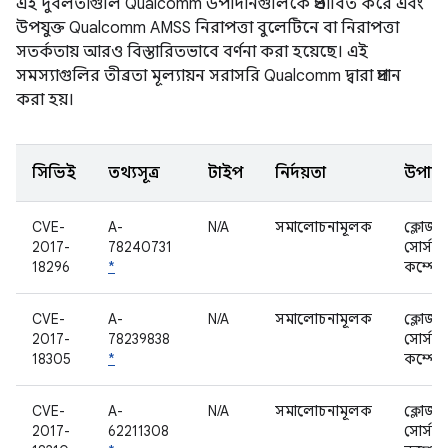
এই দুর্বলতাগুলি Qualcomm উপাদানগুলিকে প্রভাবিত করে এবং
উপযুক্ত Qualcomm AMSS নিরাপত্তা বুলেটিনে বা নিরাপত্তা
সতর্কতায় আরও বিস্তারিতভাবে বর্ণনা করা হয়েছে। এই
সমস্যাগুলির তীব্রতা মূল্যায়ন সরাসরি Qualcomm দ্বারা প্রদান
করা হয়।
সিভিই
তথ্যসূত্র
টাইপ
নির্দয়তা
উপাদা
CVE-
A-
N/A
সমালোচনামূলক
ক্লোজড
2017-
78240731
সোর্স
18296
*
কম্পোন
CVE-
A-
N/A
সমালোচনামূলক
ক্লোজড
2017-
78239838
সোর্স
18305
*
কম্পোন
CVE-
A-
N/A
সমালোচনামূলক
ক্লোজড
2017-
62211308
সোর্স