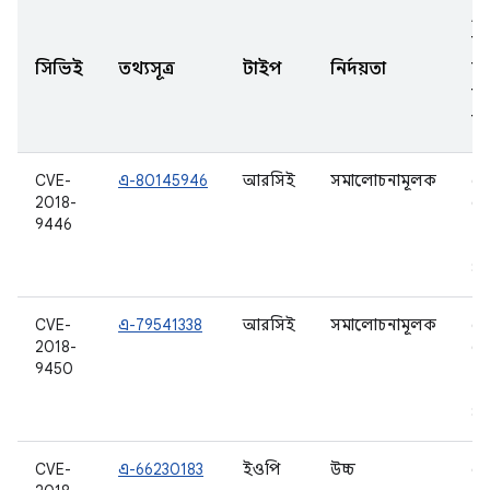
A
সং
সিভিই
তথ্যসূত্র
টাইপ
নির্দয়তা
আ
ক
হয
CVE-
এ-80145946
আরসিই
সমালোচনামূলক
6.
2018-
6.
9446
7.0
7.1
8.
CVE-
এ-79541338
আরসিই
সমালোচনামূলক
6.
2018-
6.
9450
7.0
7.1
8.
CVE-
এ-66230183
ইওপি
উচ্চ
6.