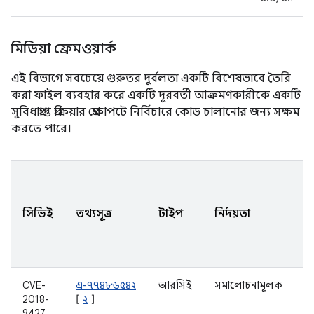
মিডিয়া ফ্রেমওয়ার্ক
এই বিভাগে সবচেয়ে গুরুতর দুর্বলতা একটি বিশেষভাবে তৈরি
করা ফাইল ব্যবহার করে একটি দূরবর্তী আক্রমণকারীকে একটি
সুবিধাপ্রাপ্ত প্রক্রিয়ার প্রেক্ষাপটে নির্বিচারে কোড চালানোর জন্য সক্ষম
করতে পারে।
A
স
সিভিই
তথ্যসূত্র
টাইপ
নির্দয়তা
আ
ক
হ
CVE-
এ-৭৭৪৮৬৫৪২
আরসিই
সমালোচনামূলক
8.
2018-
[
২
]
9427