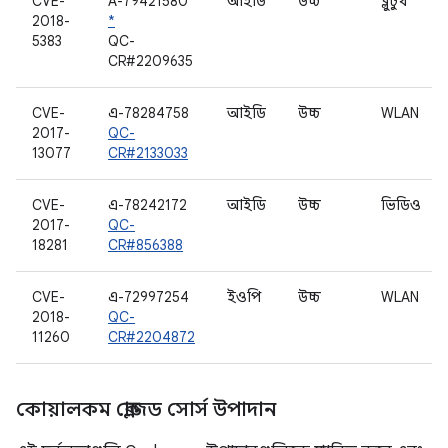
CVE-
A-79421580
আইডি
উচ্চ
ব্লুটুথ
2018-
*
5383
QC-
CR#2209635
CVE-
এ-78284758
আইডি
উচ্চ
WLAN
2017-
QC-
13077
CR#2133033
CVE-
এ-78242172
আইডি
উচ্চ
ভিডিও
2017-
QC-
18281
CR#856388
CVE-
এ-72997254
ইওপি
উচ্চ
WLAN
2018-
QC-
11260
CR#2204872
কোয়ালকম ক্লোজড সোর্স উপাদান