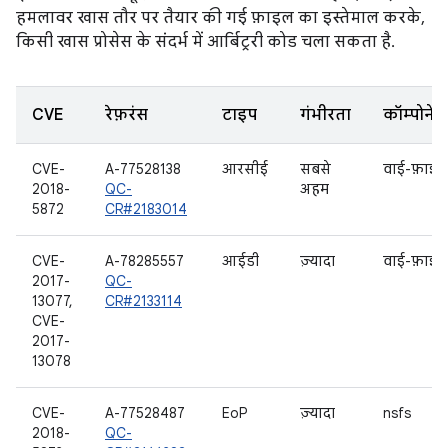
हमलावर खास तौर पर तैयार की गई फ़ाइल का इस्तेमाल करके,
किसी खास प्रोसेस के संदर्भ में आर्बिट्ररी कोड चला सकता है.
CVE
रेफ़रंस
टाइप
गंभीरता
कॉम्पोनेंट
CVE-
A-77528138
आरसीई
सबसे
वाई-फ़ाई
2018-
QC-
अहम
5872
CR#2183014
CVE-
A-78285557
आईडी
ज़्यादा
वाई-फ़ाई
2017-
QC-
13077,
CR#2133114
CVE-
2017-
13078
CVE-
A-77528487
EoP
ज़्यादा
nsfs
2018-
QC-