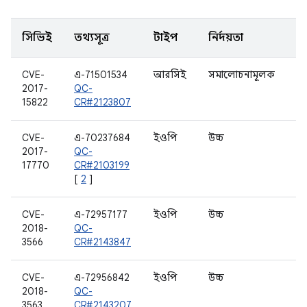
সিভিই
তথ্যসূত্র
টাইপ
নির্দয়তা
উ
CVE-
এ-71501534
আরসিই
সমালোচনামূলক
ওয
2017-
QC-
15822
CR#2123807
CVE-
এ-70237684
ইওপি
উচ্চ
বা
2017-
QC-
17770
CR#2103199
[
2
]
CVE-
এ-72957177
ইওপি
উচ্চ
W
2018-
QC-
3566
CR#2143847
CVE-
এ-72956842
ইওপি
উচ্চ
অ
2018-
QC-
ড্
3563
CR#2143207