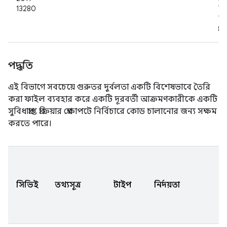
13280
7.0
7.1
8.0
পদ্ধতি
এই বিভাগে সবচেয়ে গুরুতর দুর্বলতা একটি বিশেষভাবে তৈরি
করা ফাইল ব্যবহার করে একটি দূরবর্তী আক্রমণকারীকে একটি
সুবিধাপ্রাপ্ত প্রক্রিয়ার প্রেক্ষাপটে নির্বিচারে কোড চালানোর জন্য সক্ষম
করতে পারে।
A
সং
সিভিই
তথ্যসূত্র
টাইপ
নির্দয়তা
আ
ক
হয