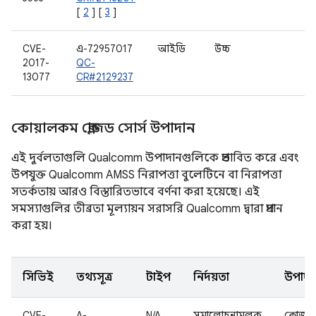
[
2
] [
3
]
CVE-
এ-72957017
আইডি
উচ্চ
W
2017-
QC-
13077
CR#2129237
কোয়ালকম ক্লোজড সোর্স উপাদান
এই দুর্বলতাগুলি Qualcomm উপাদানগুলিকে প্রভাবিত করে এবং
উপযুক্ত Qualcomm AMSS নিরাপত্তা বুলেটিনে বা নিরাপত্তা
সতর্কতায় আরও বিস্তারিতভাবে বর্ণনা করা হয়েছে। এই
সমস্যাগুলির তীব্রতা মূল্যায়ন সরাসরি Qualcomm দ্বারা প্রদান
করা হয়।
সিভিই
তথ্যসূত্র
টাইপ
নির্দয়তা
উপাদা
CVE-
A-
N/A
সমালোচনামূলক
ক্লোজড