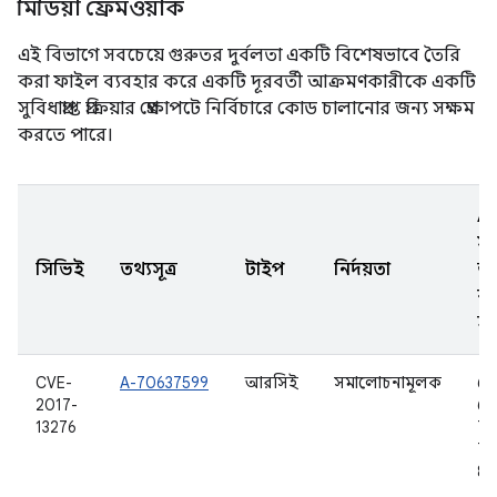
মিডিয়া ফ্রেমওয়ার্ক
এই বিভাগে সবচেয়ে গুরুতর দুর্বলতা একটি বিশেষভাবে তৈরি
করা ফাইল ব্যবহার করে একটি দূরবর্তী আক্রমণকারীকে একটি
সুবিধাপ্রাপ্ত প্রক্রিয়ার প্রেক্ষাপটে নির্বিচারে কোড চালানোর জন্য সক্ষম
করতে পারে।
A
সং
সিভিই
তথ্যসূত্র
টাইপ
নির্দয়তা
আ
ক
হয
CVE-
A-70637599
আরসিই
সমালোচনামূলক
6.
2017-
6.0
13276
7.0
7.1
8.0