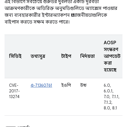
এই বিভাগে সবচেয়ে গুরুতর দুর্বলতা একটি দূরবর্তী
আক্রমণকারীকে অতিরিক্ত অনুমতিগুলিতে অ্যাক্সেস পাওয়ার
জন্য ব্যবহারকারীর ইন্টারঅ্যাকশন প্রয়োজনীয়তাগুলিকে
বাইপাস করতে সক্ষম করতে পারে।
AOSP
সংস্করণ
সিভিই
তথ্যসূত্র
টাইপ
নির্দয়তা
আপডেট
করা
হয়েছে
CVE-
এ-71360761
ইওপি
উচ্চ
6.0,
2017-
6.0.1,
13274
7.0, 7.1.1,
7.1.2,
8.0, 8.1