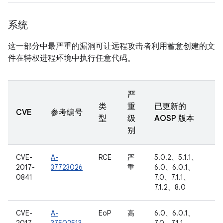
系统
这一部分中最严重的漏洞可让远程攻击者利用蓄意创建的文
件在特权进程环境中执行任意代码。
严
类
重
已更新的
CVE
参考编号
型
级
AOSP 版本
别
CVE-
A-
RCE
严
5.0.2、5.1.1、
2017-
37723026
重
6.0、6.0.1、
0841
7.0、7.1.1、
7.1.2、8.0
CVE-
A-
EoP
高
6.0、6.0.1、