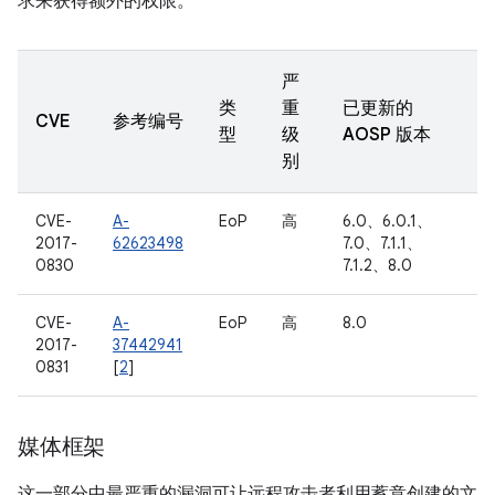
求来获得额外的权限。
严
类
重
已更新的
CVE
参考编号
型
级
AOSP 版本
别
CVE-
A-
EoP
高
6.0、6.0.1、
2017-
62623498
7.0、7.1.1、
0830
7.1.2、8.0
CVE-
A-
EoP
高
8.0
2017-
37442941
0831
[
2
]
媒体框架
这一部分中最严重的漏洞可让远程攻击者利用蓄意创建的文