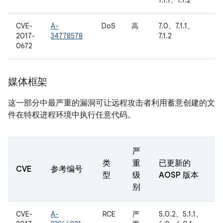
7.1.1、7.1.2
CVE-
A-
DoS
高
7.0、7.1.1、
2017-
34778578
7.1.2
0672
媒体框架
这一部分中最严重的漏洞可让远程攻击者利用蓄意创建的文
件在特权进程环境中执行任意代码。
严
类
重
已更新的
CVE
参考编号
型
级
AOSP 版本
别
CVE-
A-
RCE
严
5.0.2、5.1.1、