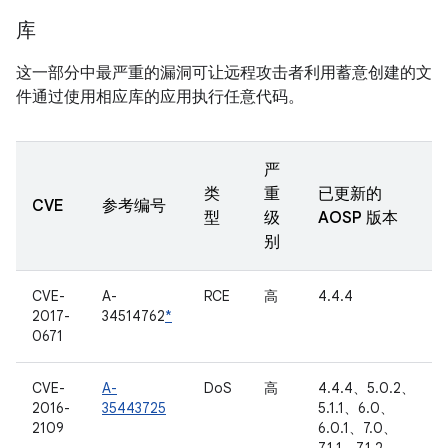
库
这一部分中最严重的漏洞可让远程攻击者利用蓄意创建的文
件通过使用相应库的应用执行任意代码。
严
类
重
已更新的
CVE
参考编号
型
级
AOSP 版本
别
CVE-
A-
RCE
高
4.4.4
2017-
34514762
*
0671
CVE-
A-
DoS
高
4.4.4、5.0.2、
2016-
35443725
5.1.1、6.0、
2109
6.0.1、7.0、