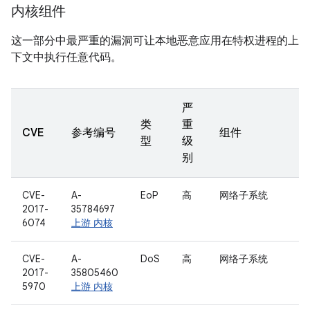
内核组件
这一部分中最严重的漏洞可让本地恶意应用在特权进程的上
下文中执行任意代码。
严
类
重
CVE
参考编号
组件
型
级
别
CVE-
A-
EoP
高
网络子系统
2017-
35784697
6074
上游 内核
CVE-
A-
DoS
高
网络子系统
2017-
35805460
5970
上游 内核