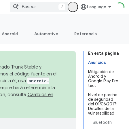
/
s Android
Automotive
Referencia
En esta página
Anuncios
mado Trunk Stable y
Mitigación de
emos el código fuente en el
Android y
uir a él, usa
android-
Google Play Pro
tect
empre hará referencia a la
ión, consulta
Cambios en
Nivel de parche
de seguridad
del 01/06/2017:
Detalles de la
vulnerabilidad
Bluetooth