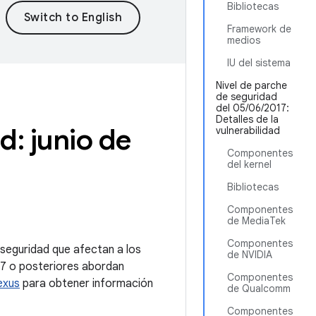
Bibliotecas
Framework de
medios
IU del sistema
Nivel de parche
de seguridad
del 05/06/2017:
Detalles de la
d: junio de
vulnerabilidad
Componentes
del kernel
Bibliotecas
Componentes
de MediaTek
Componentes
e seguridad que afectan a los
de NVIDIA
017 o posteriores abordan
Componentes
exus
para obtener información
de Qualcomm
Componentes