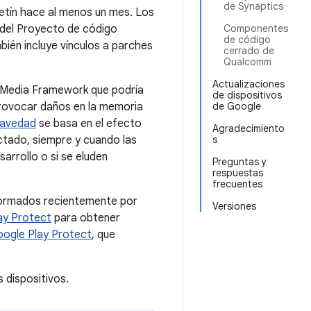
de Synaptics
letín hace al menos un mes. Los
 del Proyecto de código
Componentes
de código
bién incluye vínculos a parches
cerrado de
Qualcomm
Actualizaciones
n Media Framework que podría
de dispositivos
provocar daños en la memoria
de Google
ravedad
se basa en el efecto
Agradecimiento
ectado, siempre y cuando las
s
arrollo o si se eluden
Preguntas y
respuestas
frecuentes
formados recientemente por
Versiones
ay Protect
para obtener
ogle Play Protect
, que
 dispositivos.