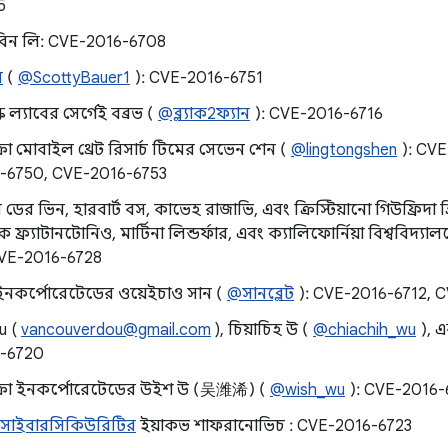
5
বিন লি: CVE-2016-6708
র
(
@ScottyBauer1
): CVE-2016-6751
ি ল্যাবের সের্গেই বব্রভ (
@ব্ল্যাক2ফ্যান
): CVE-2016-6716
ইক্রো মোবাইল থ্রেট রিসার্চ টিমের সেভেন শেন (
@lingtongshen
): CVE
-6750, CVE-2016-6753
ান ডের ভিন, হারবার্ট বস, কাভেহ রাজাভি, এবং ক্রিস্টিয়ানো গিউফ্রিদা
 ফ্র্যাটানটোনিও, মার্টিনা লিন্ডর্ফার, এবং ক্যালিফোর্নিয়া বিশ্ববিদ্যা
CVE-2016-6728
নকর্পোরেটেডের ওয়েইচাও সান (
@সানব্লেট
): CVE-2016-6712, 
u (
vancouverdou@gmail.com
), চিয়াচিহ উ (
@chiachih_wu
), 
-6720
াইক্রো ইনকর্পোরেটেডের উইশ উ (吴潍浠) (
@wish_wu
): CVE-2016
 সাইবারসিকিউরিটির
ইয়াকভ শাফরানোভিচ : CVE-2016-6723