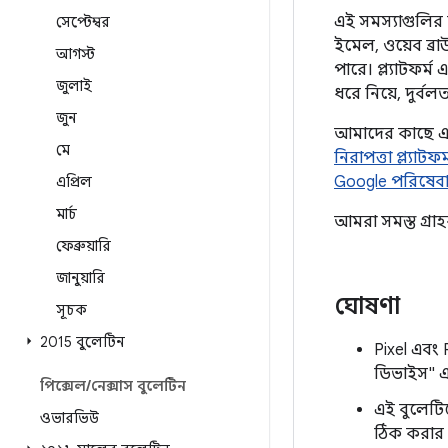
এই সমস্যাগুলির ম
সেপ্টেম্বর
ইমেল, ওয়েব ব্র
আগস্ট
পারে। প্ল্যাটফর্
জুলাই
ধরে নিয়ে, দুর্ব
জুন
আমাদের কাছে এই 
মে
নিরাপত্তা প্ল্যাটফর্
Google পরিষেবা 
এপ্রিল
মার্চ
আমরা সমস্ত গ্র
ফেব্রুয়ারি
জানুয়ারি
ঘোষণা
সূচক
2015 বুলেটিন
Pixel এবং 
ডিভাইস" এ
পিক্সেল
/
নেক্সাস বুলেটিন
এই বুলেটিন
ওভারভিউ
ঠিক করার জ