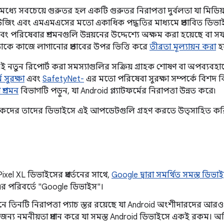
ধ্যে সবচেয়ে গুরুতর হল একটি গুরুতর নিরাপত্তা দুর্বলতা যা মিডিয়া 
াউজিং এবং এমএমএসের মতো একাধিক পদ্ধতির মাধ্যমে প্রভাবিত ডিভা
ম এবং পরিষেবার প্রশমনগুলি উন্নয়নের উদ্দেশ্যে অক্ষম করা হয়েছে 
লতাকে কাজে লাগানোর প্রভাবের উপর ভিত্তি করে
তীব্রতা মূল্যায়ন করা
হয
নতুন রিপোর্ট করা সমস্যাগুলির সক্রিয় গ্রাহক শোষণ বা অপব্যবহ
ম সুরক্ষা
এবং
SafetyNet-
এর মতো পরিষেবা সুরক্ষা সম্পর্কে বিশদ 
প্রশমন
বিভাগটি পড়ুন, যা Android প্ল্যাটফর্মের নিরাপত্তা উন্নত করে৷
াহকদের তাদের ডিভাইসে এই আপডেটগুলি গ্রহণ করতে উত্সাহিত কর
Pixel XL ডিভাইসের প্রবর্তনের সাথে,
Google দ্বারা সমর্থিত সমস্ত ডিভা
র পরিবর্তে "Google ডিভাইস"।
ে তিনটি নিরাপত্তা প্যাচ স্তর রয়েছে যা Android অংশীদারদের আরও
ন্য নমনীয়তা প্রদান করে যা সমস্ত Android ডিভাইসে একই রকম। অত