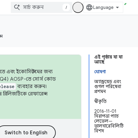
/
্স
এই পৃষ্ঠায় যা যা
আছে
তে এবং ইকোসিস্টেমের জন্য
ঘোষণা
 এবং Q4) AOSP-তে সোর্স কোড
অ্যান্ড্রয়েড এবং
elease
ব্যবহার করুন।
গুগল পরিষেবা
প্রশমন
শেষ রিলিজটিকে রেফারেন্স
স্বীকৃতি
2016-11-01
নিরাপত্তা প্যাচ
লেভেল—
ভালনারেবিলিটি
বিশদ