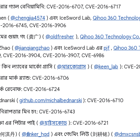
জিরোর গ্যাল বেনিয়ামিনি: CVE-2016-6707, CVE-2016-6717
hen (
@chengjia4574
) এবং IceSword Lab,
Qihoo 360 Technolog
E-2016-6745, CVE-2016-3906
র গুয়াং গং (龚广) (
@oldfresher
),
Qihoo 360 Technology Co.
 Zhao (
@jianqiangzhao
) এবং IceSword Lab এর
pjf
,
Qihoo 360 
9, CVE-2016-3904, CVE-2016-3907, CVE-6986
 কিন ল্যাবের মার্কো গ্রাসি (
@মারকোগ্রাস
) (
@keen_lab
): CVE-2
িরোর মার্ক ব্র্যান্ড: CVE-2016-6706
র্ক রেনোফ: CVE-2016-6724
dnarski (
github.com/michalbednarski
): CVE-2016-6710
়েড নিরাপত্তার মিন চং: CVE-2016-6743
ক্রো এর পিটার পাই (
@হাইসকোড
): CVE-2016-6721
 (何淇丹) (
@flanker_hqd
) এবং গেংমিং লিউ (刘耕铭) (
@dmxcsns