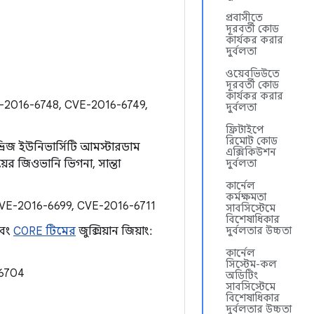
প্রবাসীতে
দূরবর্তী কোড
কার্যকর করার
দুর্বলতা
ওয়েবভিউতে
দূরবর্তী কোড
কার্যকর করার
-2016-6748, CVE-2016-6749,
দুর্বলতা
ফ্রিটাইপে
রিমোট কোড
 ভ্রিজ ইউনিভার্সিটি আমস্টারডাম
এক্সিকিউশন
লয়ের জিওভানি ভিগনা, সান্তা
দুর্বলতা
কার্নেল
কর্মক্ষমতা
CVE-2016-6699, CVE-2016-6711
সাবসিস্টেমে
বিশেষাধিকার
এবং
C0RE টিমের
জুক্সিয়ান জিয়াং:
দুর্বলতার উচ্চতা
কার্নেল
সিস্টেম-কল
-6704
অডিটিং
সাবসিস্টেমে
বিশেষাধিকার
দুর্বলতার উচ্চতা