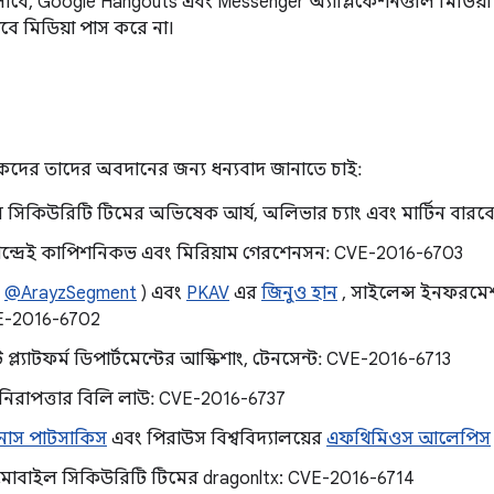
সাবে, Google Hangouts এবং Messenger অ্যাপ্লিকেশনগুলি মিডিয়া সার
়ভাবে মিডিয়া পাস করে না।
ের তাদের অবদানের জন্য ধন্যবাদ জানাতে চাই:
ম সিকিউরিটি টিমের অভিষেক আর্য, অলিভার চ্যাং এবং মার্টিন বার
্দ্রেই কাপিশনিকভ এবং মিরিয়াম গেরশেনসন: CVE-2016-6703
(
@ArayzSegment
) এবং
PKAV
এর
জিনুও হান
, সাইলেন্স ইনফরম
E-2016-6702
প্ল্যাটফর্ম ডিপার্টমেন্টের আস্কিশাং, টেনসেন্ট: CVE-2016-6713
়েড নিরাপত্তার বিলি লাউ: CVE-2016-6737
িনোস পাটসাকিস
এবং পিরাউস বিশ্ববিদ্যালয়ের
এফথিমিওস আলেপিস
োবাইল সিকিউরিটি টিমের dragonltx: CVE-2016-6714