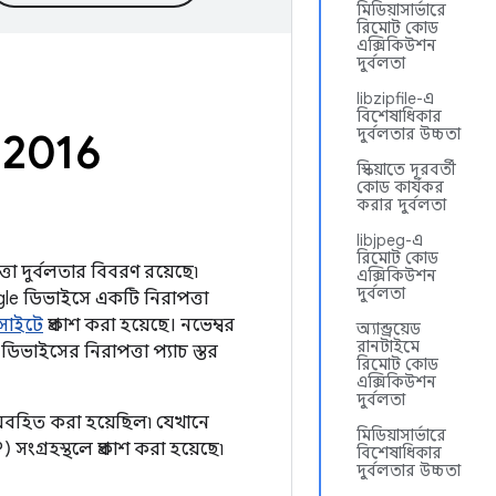
মিডিয়াসার্ভারে
রিমোট কোড
এক্সিকিউশন
দুর্বলতা
libzipfile-এ
বিশেষাধিকার
দুর্বলতার উচ্চতা
র 2016
স্কিয়াতে দূরবর্তী
কোড কার্যকর
করার দুর্বলতা
libjpeg-এ
রিমোট কোড
্তা দুর্বলতার বিবরণ রয়েছে৷
এক্সিকিউশন
দুর্বলতা
le ডিভাইসে একটি নিরাপত্তা
সাইটে
প্রকাশ করা হয়েছে। নভেম্বর
অ্যান্ড্রয়েড
রানটাইমে
ডিভাইসের নিরাপত্তা প্যাচ স্তর
রিমোট কোড
এক্সিকিউশন
দুর্বলতা
অবহিত করা হয়েছিল৷ যেখানে
মিডিয়াসার্ভারে
 সংগ্রহস্থলে প্রকাশ করা হয়েছে৷
বিশেষাধিকার
দুর্বলতার উচ্চতা