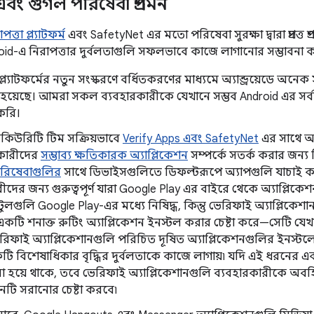
েড এবং গুগল পরিষেবা প্রশমন
ত্তা প্ল্যাটফর্ম
এবং SafetyNet এর মতো পরিষেবা সুরক্ষা দ্বারা প্রদত্ত
oid-এ নিরাপত্তার দুর্বলতাগুলি সফলভাবে কাজে লাগানোর সম্ভাবনা কম
়েড প্ল্যাটফর্মের নতুন সংস্করণে বর্ধিতকরণের মাধ্যমে অ্যান্ড্রয়েডে
হয়েছে। আমরা সকল ব্যবহারকারীকে যেখানে সম্ভব Android এর স
করি।
িকিউরিটি টিম সক্রিয়ভাবে
Verify Apps এবং SafetyNet
এর সাথে অপ
রকারীদের
সম্ভাব্য ক্ষতিকারক অ্যাপ্লিকেশন
সম্পর্কে সতর্ক করার জন্য
রিষেবাগুলির
সাথে ডিভাইসগুলিতে ডিফল্টরূপে অ্যাপগুলি যাচাই কর
ীদের জন্য গুরুত্বপূর্ণ যারা Google Play এর বাইরে থেকে অ্যাপ্লি
ুলগুলি Google Play-এর মধ্যে নিষিদ্ধ, কিন্তু ভেরিফাই অ্যাপ্লিকে
একটি শনাক্ত রুটিং অ্যাপ্লিকেশন ইনস্টল করার চেষ্টা করে—সেটি য
েরিফাই অ্যাপ্লিকেশানগুলি পরিচিত দূষিত অ্যাপ্লিকেশনগুলির ইনস্টলেশ
ি বিশেষাধিকার বৃদ্ধির দুর্বলতাকে কাজে লাগায়৷ যদি এই ধরনের এ
া হয়ে থাকে, তবে ভেরিফাই অ্যাপ্লিকেশানগুলি ব্যবহারকারীকে অব
শনটি সরানোর চেষ্টা করবে৷