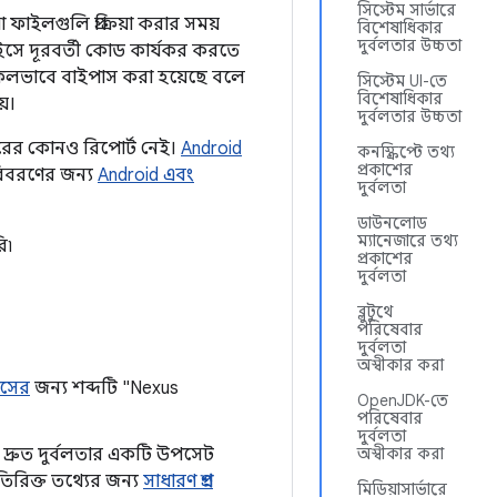
সিস্টেম সার্ভারে
ফাইলগুলি প্রক্রিয়া করার সময়
বিশেষাধিকার
দুর্বলতার উচ্চতা
ইসে দূরবর্তী কোড কার্যকর করতে
বা সফলভাবে বাইপাস করা হয়েছে বলে
সিস্টেম UI-তে
বিশেষাধিকার
়।
দুর্বলতার উচ্চতা
ারের কোনও রিপোর্ট নেই।
Android
কনস্ক্রিপ্টে তথ্য
প্রকাশের
বিবরণের জন্য
Android এবং
দুর্বলতা
ডাউনলোড
ম্যানেজারে তথ্য
ি৷
প্রকাশের
দুর্বলতা
ব্লুটুথে
পরিষেবার
দুর্বলতা
অস্বীকার করা
ইসের
জন্য শব্দটি "Nexus
OpenJDK-তে
পরিষেবার
দুর্বলতা
 দ্রুত দুর্বলতার একটি উপসেট
অস্বীকার করা
িরিক্ত তথ্যের জন্য
সাধারণ প্রশ্ন
মিডিয়াসার্ভারে