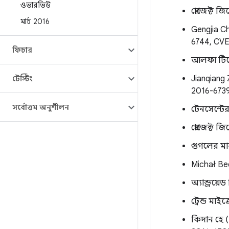
ওভারভিউ
প্রোজেক্ট 
মার্চ 2016
Gengjia C
6744, CV
ফিচার
আলফা টিমে
Jianqiang
টেস্টিং
2016-673
সর্বোত্তম অনুশীলন
টেনসেন্টের
প্রোজেক্ট জ
গুগলের মা
Michał Be
অ্যান্ড্রয
ট্রেন্ড মাই
কিদান হে