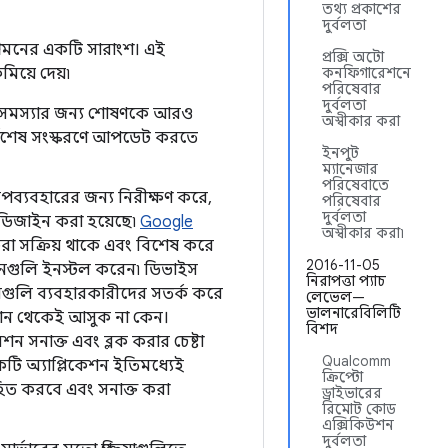
তথ্য প্রকাশের
দুর্বলতা
 প্রশমনের একটি সারাংশ। এই
প্রক্সি অটো
িয়ে দেয়৷
কনফিগারেশনে
পরিষেবার
দুর্বলতা
 অনেক সমস্যার জন্য শোষণকে আরও
অস্বীকার করা
র্বশেষ সংস্করণে আপডেট করতে
ইনপুট
ম্যানেজার
পরিষেবাতে
ব্যবহারের জন্য নিরীক্ষণ করে,
পরিষেবার
দুর্বলতা
 ডিজাইন করা হয়েছে৷
Google
অস্বীকার করা৷
া সক্রিয় থাকে এবং বিশেষ করে
2016-11-05
কেশনগুলি ইনস্টল করেন৷ ডিভাইস
নিরাপত্তা প্যাচ
শানগুলি ব্যবহারকারীদের সতর্ক করে
লেভেল—
ভালনারেবিলিটি
েখান থেকেই আসুক না কেন।
বিশদ
ন সনাক্ত এবং ব্লক করার চেষ্টা
Qualcomm
কটি অ্যাপ্লিকেশন ইতিমধ্যেই
ক্রিপ্টো
হিত করবে এবং সনাক্ত করা
ড্রাইভারের
রিমোট কোড
এক্সিকিউশন
দুর্বলতা