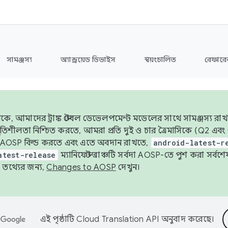
সামঞ্জস্য
অ্যান্ড্রয়েড ডিভাইস
স্বয়ংচালিত
রেফারেন
ে, আমাদের ট্রাঙ্ক স্টেবল ডেভেলপমেন্ট মডেলের সাথে সামঞ্জস্য রাখ
র স্থিতিশীলতা নিশ্চিত করতে, আমরা প্রতি দুই ও চার ত্রৈমাসিকে (Q2
 AOSP বিল্ড করতে এবং এতে অবদান রাখতে,
android-latest-r
atest-release
ম্যানিফেস্ট ব্রাঞ্চটি সর্বদা AOSP-তে পুশ করা সর্ব
তথ্যের জন্য,
Changes to AOSP
দেখুন।
এই পৃষ্ঠাটি
Cloud Translation API
অনুবাদ করেছে।