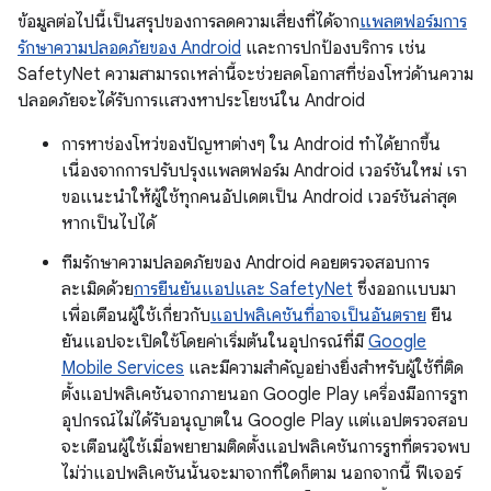
ข้อมูลต่อไปนี้เป็นสรุปของการลดความเสี่ยงที่ได้จาก
แพลตฟอร์มการ
รักษาความปลอดภัยของ Android
และการปกป้องบริการ เช่น
SafetyNet ความสามารถเหล่านี้จะช่วยลดโอกาสที่ช่องโหว่ด้านความ
ปลอดภัยจะได้รับการแสวงหาประโยชน์ใน Android
การหาช่องโหว่ของปัญหาต่างๆ ใน Android ทำได้ยากขึ้น
เนื่องจากการปรับปรุงแพลตฟอร์ม Android เวอร์ชันใหม่ เรา
ขอแนะนำให้ผู้ใช้ทุกคนอัปเดตเป็น Android เวอร์ชันล่าสุด
หากเป็นไปได้
ทีมรักษาความปลอดภัยของ Android คอยตรวจสอบการ
ละเมิดด้วย
การยืนยันแอปและ SafetyNet
ซึ่งออกแบบมา
เพื่อเตือนผู้ใช้เกี่ยวกับ
แอปพลิเคชันที่อาจเป็นอันตราย
ยืน
ยันแอปจะเปิดใช้โดยค่าเริ่มต้นในอุปกรณ์ที่มี
Google
Mobile Services
และมีความสำคัญอย่างยิ่งสำหรับผู้ใช้ที่ติด
ตั้งแอปพลิเคชันจากภายนอก Google Play เครื่องมือการรูท
อุปกรณ์ไม่ได้รับอนุญาตใน Google Play แต่แอปตรวจสอบ
จะเตือนผู้ใช้เมื่อพยายามติดตั้งแอปพลิเคชันการรูทที่ตรวจพบ
ไม่ว่าแอปพลิเคชันนั้นจะมาจากที่ใดก็ตาม นอกจากนี้ ฟีเจอร์