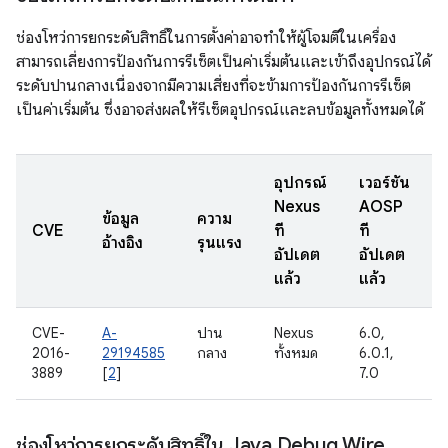
ช่องโหว่การยกระดับสิทธิ์ในการตั้งค่าอาจทำให้ผู้โจมตีในเครื่อง
สามารถเลี่ยงการป้องกันการรีเซ็ตเป็นค่าเริ่มต้นและเข้าถึงอุปกรณ์ได้
ระดับปานกลางเนื่องจากมีความเสี่ยงที่จะข้ามการป้องกันการรีเซ็ต
เป็นค่าเริ่มต้น ซึ่งอาจส่งผลให้รีเซ็ตอุปกรณ์และลบข้อมูลทั้งหมดได้
อุปกรณ์
เวอร์ชัน
Nexus
AOSP
ข้อมูล
ความ
ว
CVE
ที่
ที่
อ้างอิง
รุนแรง
อัปเดต
อัปเดต
แล้ว
แล้ว
CVE-
A-
ปาน
Nexus
6.0,
2016-
29194585
กลาง
ทั้งหมด
6.0.1,
3889
[
2
]
7.0
ช่องโหว่การยกระดับสิทธิ์ใน Java Debug Wire