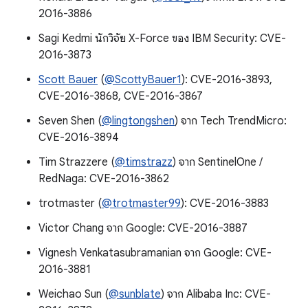
2016-3886
Sagi Kedmi นักวิจัย X-Force ของ IBM Security: CVE-
2016-3873
Scott Bauer
(
@ScottyBauer1
): CVE-2016-3893,
CVE-2016-3868, CVE-2016-3867
Seven Shen (
@lingtongshen
) จาก Tech TrendMicro:
CVE-2016-3894
Tim Strazzere (
@timstrazz
) จาก SentinelOne /
RedNaga: CVE-2016-3862
trotmaster (
@trotmaster99
): CVE-2016-3883
Victor Chang จาก Google: CVE-2016-3887
Vignesh Venkatasubramanian จาก Google: CVE-
2016-3881
Weichao Sun (
@sunblate
) จาก Alibaba Inc: CVE-