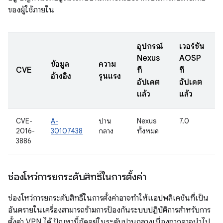
ของผู้ใช้ภายใน
อุปกรณ์
เวอร์ชัน
Nexus
AOSP
ข้อมูล
ความ
ว
CVE
ที่
ที่
อ้างอิง
รุนแรง
อัปเดต
อัปเดต
แล้ว
แล้ว
CVE-
A-
ปาน
Nexus
7.0
2016-
30107438
กลาง
ทั้งหมด
3886
ช่องโหว่การยกระดับสิทธิ์ในการตั้งค่า
ช่องโหว่การยกระดับสิทธิ์ในการตั้งค่าอาจทำให้แอปพลิเคชันที่เป็น
อันตรายในเครื่องสามารถข้ามการป้องกันระบบปฏิบัติการสําหรับการ
ตั้งค่า VPN ได้ ปัญหานี้จัดอยู่ในระดับปานกลางเนื่องจากอาจนำไป