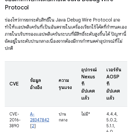
Protocol
ช่องโหว่การยกระดับสิทธิ์ใน Java Debug Wire Protocol อาจ
ทำให้แอปพลิเคชันที่เป็นอันตรายในเครื่องเรียกใช้โค้ดที่กำหนดเอง
ภายในบริบทของแอปพลิเคชันระบบที่มีสิทธิ์ระดับสูงขึ้นได้ ปัญหานี้
จัดอยู่ในระดับปานกลางเนื่องจากต้องมีการกำหนดค่าอุปกรณ์ที่ไม่
ปกติ
อุปกรณ์
เวอร์ชัน
Nexus
AOSP
ข้อมูล
ความ
CVE
ที่
ที่
อ้างอิง
รุนแรง
อัปเดต
อัปเดต
แล้ว
แล้ว
CVE-
A-
ปาน
ไม่มี*
4.4.4,
2016-
28347842
กลาง
5.0.2,
3890
[
2
]
5.1.1,
6.0,