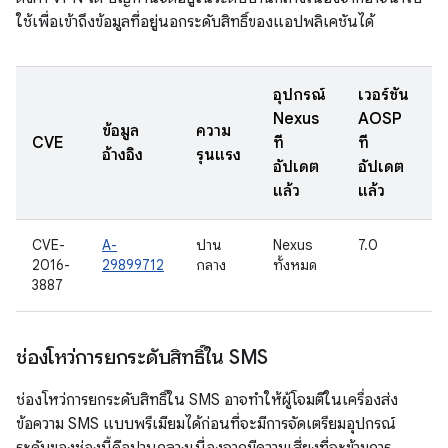
ใช้เพื่อเข้าถึงข้อมูลที่อยู่นอกระดับสิทธิ์ของแอปพลิเคชันได้
อุปกรณ์
เวอร์ชัน
Nexus
AOSP
ข้อมูล
ความ
ว
CVE
ที่
ที่
อ้างอิง
รุนแรง
อัปเดต
อัปเดต
แล้ว
แล้ว
CVE-
A-
ปาน
Nexus
7.0
2016-
29899712
กลาง
ทั้งหมด
3887
ช่องโหว่การยกระดับสิทธิ์ใน SMS
ช่องโหว่การยกระดับสิทธิ์ใน SMS อาจทำให้ผู้โจมตีในเครื่องส่ง
ข้อความ SMS แบบพรีเมียมได้ก่อนที่จะมีการจัดเตรียมอุปกรณ์