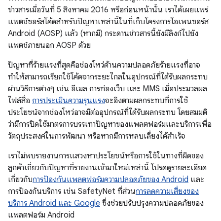
ข่าวสารเมื่อวันที่ 5 สิงหาคม 2016 หรือก่อนหน้านั้น เราได้เผยแพร่
แพตช์ซอร์สโค้ดสำหรับปัญหาเหล่านี้ในที่เก็บโครงการโอเพนซอร์ส
Android (AOSP) แล้ว (หากมี) กระดานข่าวสารนี้ยังมีลิงก์ไปยัง
แพตช์ภายนอก AOSP ด้วย
ปัญหาที่ร้ายแรงที่สุดคือช่องโหว่ด้านความปลอดภัยร้ายแรงที่อาจ
ทำให้สามารถเรียกใช้โค้ดจากระยะไกลในอุปกรณ์ที่ได้รับผลกระทบ
ผ่านวิธีการต่างๆ เช่น อีเมล การท่องเว็บ และ MMS เมื่อประมวลผล
ไฟล์สื่อ
การประเมินความรุนแรง
จะอิงตามผลกระทบที่การใช้
ประโยชน์จากช่องโหว่อาจมีต่ออุปกรณ์ที่ได้รับผลกระทบ โดยสมมติ
ว่ามีการปิดใช้มาตรการบรรเทาปัญหาของแพลตฟอร์มและบริการเพื่อ
วัตถุประสงค์ในการพัฒนา หรือหากมีการหลบเลี่ยงได้สําเร็จ
เราไม่พบรายงานการแสวงหาประโยชน์หรือการใช้ในทางที่ผิดของ
ลูกค้าเกี่ยวกับปัญหาที่รายงานเข้ามาใหม่เหล่านี้ โปรดดูรายละเอียด
เกี่ยวกับ
การป้องกันแพลตฟอร์มความปลอดภัยของ Android
และ
การป้องกันบริการ เช่น SafetyNet ที่ส่วน
การลดความเสี่ยงของ
บริการ Android และ Google
ซึ่งช่วยปรับปรุงความปลอดภัยของ
แพลตฟอร์ม Android