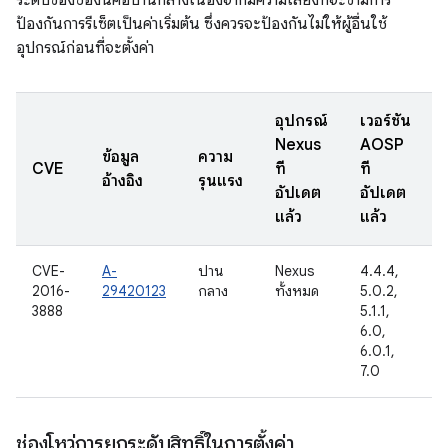
ระดับของช่องนี้คือปานกลางเนื่องจากมีความเสี่ยงที่จะข้ามการ
ป้องกันการรีเซ็ตเป็นค่าเริ่มต้น ซึ่งควรจะป้องกันไม่ให้ผู้อื่นใช้
อุปกรณ์ก่อนที่จะตั้งค่า
อุปกรณ์
เวอร์ชัน
Nexus
AOSP
ข้อมูล
ความ
ว
CVE
ที่
ที่
อ้างอิง
รุนแรง
อัปเดต
อัปเดต
แล้ว
แล้ว
CVE-
A-
ปาน
Nexus
4.4.4,
2016-
29420123
กลาง
ทั้งหมด
5.0.2,
3888
5.1.1,
6.0,
6.0.1,
7.0
ช่องโหว่การยกระดับสิทธิ์ในการตั้งค่า