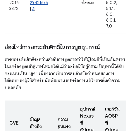
2016-
29421675
ทั้งหมด
5.0.2,
3872
[
2
]
5.1.1,
6.0,
6.0.1,
7.0
ช่องโหว่การยกระดับสิทธิ์ในการบูตอุปกรณ์
การยกระดับสิทธิ์ระหว่างลำดับการบูตอาจทำให้ผู้โจมตีที่เป็นอันตราย
ในเครื่องบูตเข้าสู่เซฟโหมดได้แม้ว่าจะปิดใช้อยู่ก็ตาม ปัญหานี้ได้รับ
คะแนนเป็น "สูง" เนื่องจากเป็นการลบล้างข้อกำหนดของการ
โต้ตอบของผู้ใช้สำหรับนักพัฒนาแอปหรือการแก้ไขการตั้งค่าความ
ปลอดภัย
อุปกรณ์
เวอร์ชัน
Nexus
AOSP
ข้อมูล
ความ
ว
CVE
ที่
ที่
อ้างอิง
รุนแรง
อัปเดต
อัปเดต