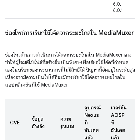
6.0,
6.0.1
ช่องโหว่การเรียกใช้โค้ดจากระยะไกลใน Media
Muxer
ช่องโหว่ด้านการดำเนินการโค้ดจากระยะไกลใน MediaMuxer อาจ
ทำให้ผู้โจมตีใช้ไฟล์ที่สร้างขึ้นเป็นพิเศษเพื่อเรียกใช้โค้ดที่กำหนด
เองในบริบทของกระบวนการที่ไม่มีสิทธิ์ได้ ปัญหานี้จัดอยู่ในระดับสูง
เนื่องจากมีความเป็นไปได้ที่จะมีการเรียกใช้โค้ดจากระยะไกลใน
แอปพลิเคชันที่ใช้ MediaMuxer
อุปกรณ์
เวอร์ชัน
Nexus
AOSP
ข้อมูล
ความ
วั
CVE
ที่
ที่
อ้างอิง
รุนแรง
ร
อัปเดต
อัปเดต
แล้ว
แล้ว