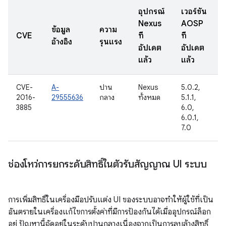
อุปกรณ์
เวอร์ชัน
Nexus
AOSP
ข้อมูล
ความ
ว
CVE
ที่
ที่
อ้างอิง
รุนแรง
อัปเดต
อัปเดต
แล้ว
แล้ว
CVE-
A-
ปาน
Nexus
5.0.2,
2
2016-
29555636
กลาง
ทั้งหมด
5.1.1,
3885
6.0,
6.0.1,
7.0
ช่องโหว่การยกระดับสิทธิ์ในตัวรับสัญญาณ UI ระบบ
การเพิ่มสิทธิ์ในเครื่องมือปรับแต่ง UI ของระบบอาจทำให้ผู้ใช้ที่เป็น
อันตรายในเครื่องแก้ไขการตั้งค่าที่มีการป้องกันได้เมื่ออุปกรณ์ล็อก
อยู่ ปัญหานี้จัดอยู่ในระดับปานกลางเนื่องจากเป็นการลบล้างสิทธิ์