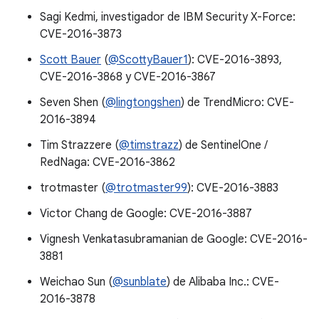
Sagi Kedmi, investigador de IBM Security X-Force:
CVE-2016-3873
Scott Bauer
(
@ScottyBauer1
): CVE-2016-3893,
CVE-2016-3868 y CVE-2016-3867
Seven Shen (
@lingtongshen
) de TrendMicro: CVE-
2016-3894
Tim Strazzere (
@timstrazz
) de SentinelOne /
RedNaga: CVE-2016-3862
trotmaster (
@trotmaster99
): CVE-2016-3883
Victor Chang de Google: CVE-2016-3887
Vignesh Venkatasubramanian de Google: CVE-2016-
3881
Weichao Sun (
@sunblate
) de Alibaba Inc.: CVE-
2016-3878