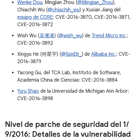
Wenke Dou
, Mingjian Zhou (
@Mingjian_Zhou
),
Chiachih Wu (
@chiachih_wu
) y Xuxian Jiang del
equipo de C0RE
: CVE-2016-3870, CVE-2016-3871,
CVE-2016-3872
Wish Wu (
吴潍浠
) (
@wish_wu
) de
Trend Micro Inc
.:
CVE-2016-3892
Xingyu He (何星宇) (
@Spid3r_
) de
Alibaba Inc.
: CVE-
2016-3879
Yacong Gu, del TCA Lab, Instituto de Software,
Academia China de Ciencias: CVE-2016-3884
Yuru Shao
de la Universidad de Michigan Ann Arbor:
CVE-2016-3898
Nivel de parche de seguridad del 1
/
9
/
2016: Detalles de la vulnerabilidad