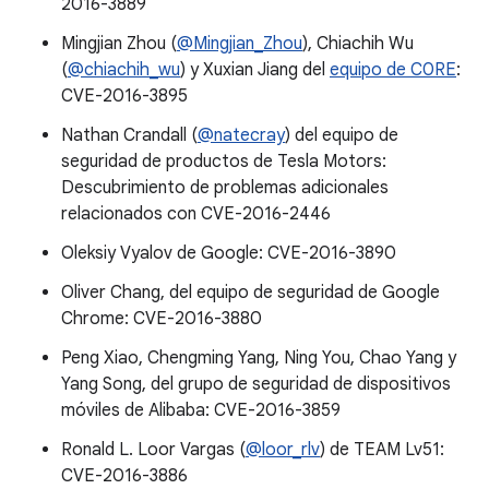
2016-3889
Mingjian Zhou (
@Mingjian_Zhou
), Chiachih Wu
(
@chiachih_wu
) y Xuxian Jiang del
equipo de C0RE
:
CVE-2016-3895
Nathan Crandall (
@natecray
) del equipo de
seguridad de productos de Tesla Motors:
Descubrimiento de problemas adicionales
relacionados con CVE-2016-2446
Oleksiy Vyalov de Google: CVE-2016-3890
Oliver Chang, del equipo de seguridad de Google
Chrome: CVE-2016-3880
Peng Xiao, Chengming Yang, Ning You, Chao Yang y
Yang Song, del grupo de seguridad de dispositivos
móviles de Alibaba: CVE-2016-3859
Ronald L. Loor Vargas (
@loor_rlv
) de TEAM Lv51:
CVE-2016-3886