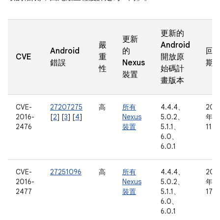
更新的
更新
嚴
Android
Android
的
回
CVE
重
開放原
錯誤
Nexus
期
性
始碼計
裝置
畫版本
CVE-
27207275
高
所有
4.4.4、
201
2016-
[
2
] [
3
] [
4
]
Nexus
5.0.2、
年 2
2476
裝置
5.1.1、
11 
6.0、
6.0.1
CVE-
27251096
高
所有
4.4.4、
201
2016-
Nexus
5.0.2、
年 2
2477
裝置
5.1.1、
17 
6.0、
6.0.1