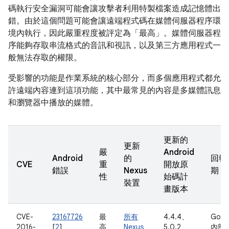
碼執行安全漏洞可能會讓攻擊者利用特製檔案造成記憶體出
錯。由於這個問題可能會讓遠端程式碼在媒體伺服器程序環
境內執行，因此嚴重程度被評定為「最高」。媒體伺服器程
序能夠存取串流格式的音訊和視訊，以及第三方應用程式一
般無法存取的權限。
受影響的功能是作業系統的核心部分，而多個應用程式都允
許遠端內容連到這項功能，其中最常見的內容是多媒體訊息
和瀏覽器中播放的媒體。
更新的
更新
嚴
Android
Android
的
回報
CVE
重
開放原
錯誤
Nexus
期
性
始碼計
裝置
畫版本
CVE-
23167726
最
所有
4.4.4、
Goog
2016-
[
2
]
高
Nexus
5.0.2、
內部