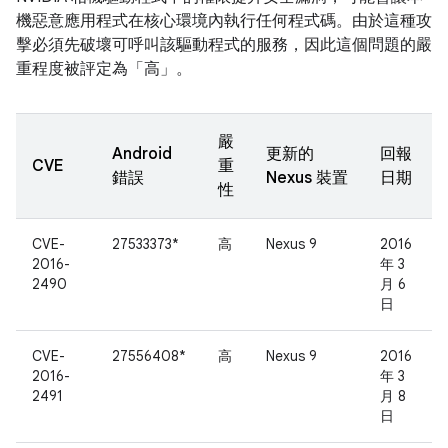
機惡意應用程式在核心環境內執行任何程式碼。由於這種攻
擊必須先破壞可呼叫該驅動程式的服務，因此這個問題的嚴
重程度被評定為「高」。
嚴
Android
更新的
回報
CVE
重
錯誤
Nexus 裝置
日期
性
CVE-
27533373*
高
Nexus 9
2016
2016-
年 3
2490
月 6
日
CVE-
27556408*
高
Nexus 9
2016
2016-
年 3
2491
月 8
日