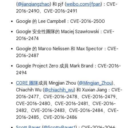
(
@jianqiangzhao
) 和 pjf (
weibo.com/jfpan
)：CVE-
2016-2490、CVE-2016-2491
Google 的 Lee Campbell：CVE-2016-2500
Google 安全性團隊的 Maciej Szawłowski：CVE-
2016-2474
Google 的 Marco Nelissen 和 Max Spector：CVE-
2016-2487
Google Project Zero 成員 Mark Brand：CVE-2016-
2494
C0RE 團隊
成員 Mingjian Zhou (
@Mingjian_Zhou
)、
Chiachih Wu (
@chiachih_wu
) 和 Xuxian Jiang：CVE-
2016-2477、CVE-2016-2478、CVE-2016-2479、
CVE-2016-2480、CVE-2016-2481、CVE-2016-
2482、CVE-2016-2483、CVE-2016-2484、CVE-
2016-2485、CVE-2016-2486
Scott Bauer
(
@ScottyBauer1
)：CVE-2016-2066、