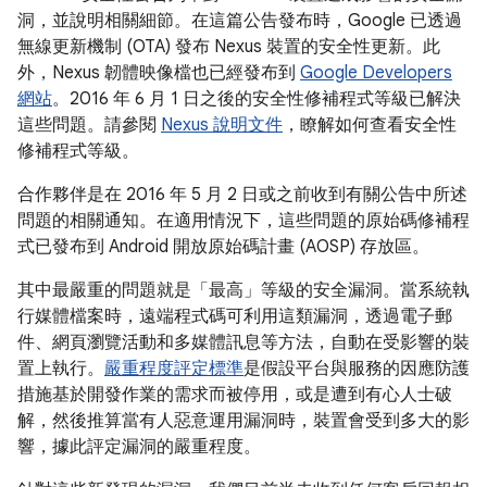
洞，並說明相關細節。在這篇公告發布時，Google 已透過
無線更新機制 (OTA) 發布 Nexus 裝置的安全性更新。此
外，Nexus 韌體映像檔也已經發布到
Google Developers
網站
。2016 年 6 月 1 日之後的安全性修補程式等級已解決
這些問題。請參閱
Nexus 說明文件
，瞭解如何查看安全性
修補程式等級。
合作夥伴是在 2016 年 5 月 2 日或之前收到有關公告中所述
問題的相關通知。在適用情況下，這些問題的原始碼修補程
式已發布到 Android 開放原始碼計畫 (AOSP) 存放區。
其中最嚴重的問題就是「最高」等級的安全漏洞。當系統執
行媒體檔案時，遠端程式碼可利用這類漏洞，透過電子郵
件、網頁瀏覽活動和多媒體訊息等方法，自動在受影響的裝
置上執行。
嚴重程度評定標準
是假設平台與服務的因應防護
措施基於開發作業的需求而被停用，或是遭到有心人士破
解，然後推算當有人惡意運用漏洞時，裝置會受到多大的影
響，據此評定漏洞的嚴重程度。