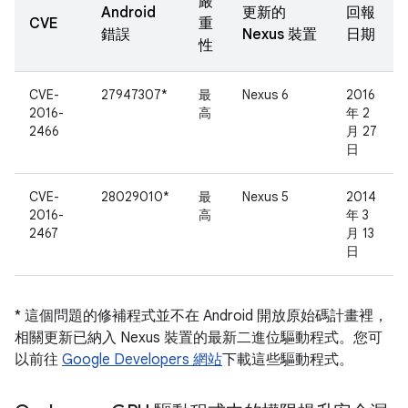
嚴
Android
更新的
回報
CVE
重
錯誤
Nexus 裝置
日期
性
CVE-
27947307*
最
Nexus 6
2016
2016-
高
年 2
2466
月 27
日
CVE-
28029010*
最
Nexus 5
2014
2016-
高
年 3
2467
月 13
日
* 這個問題的修補程式並不在 Android 開放原始碼計畫裡，
相關更新已納入 Nexus 裝置的最新二進位驅動程式。您可
以前往
Google Developers 網站
下載這些驅動程式。