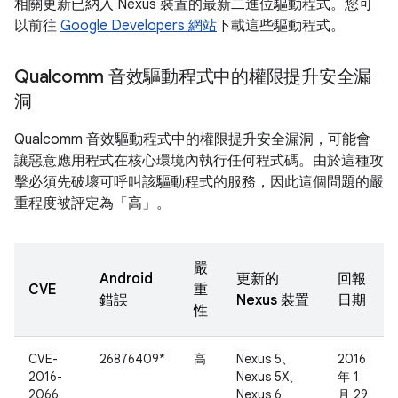
相關更新已納入 Nexus 裝置的最新二進位驅動程式。您可
以前往
Google Developers 網站
下載這些驅動程式。
Qualcomm 音效驅動程式中的權限提升安全漏
洞
Qualcomm 音效驅動程式中的權限提升安全漏洞，可能會
讓惡意應用程式在核心環境內執行任何程式碼。由於這種攻
擊必須先破壞可呼叫該驅動程式的服務，因此這個問題的嚴
重程度被評定為「高」。
嚴
Android
更新的
回報
CVE
重
錯誤
Nexus 裝置
日期
性
CVE-
26876409*
高
Nexus 5、
2016
2016-
Nexus 5X、
年 1
2066
Nexus 6、
月 29