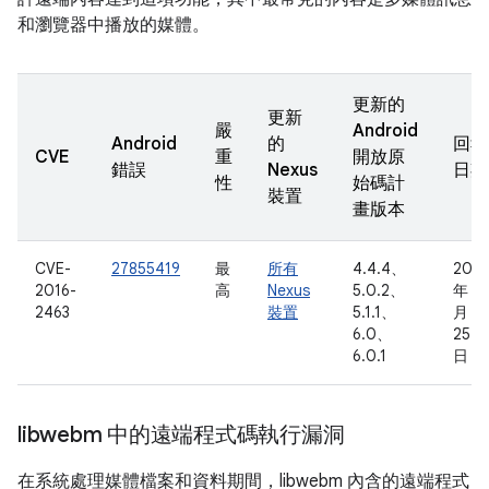
和瀏覽器中播放的媒體。
更新的
更新
嚴
Android
Android
的
回報
CVE
重
開放原
錯誤
Nexus
日期
性
始碼計
裝置
畫版本
CVE-
27855419
最
所有
4.4.4、
2016
2016-
高
Nexus
5.0.2、
年 3
2463
裝置
5.1.1、
月
6.0、
25
6.0.1
日
libwebm 中的遠端程式碼執行漏洞
在系統處理媒體檔案和資料期間，libwebm 內含的遠端程式