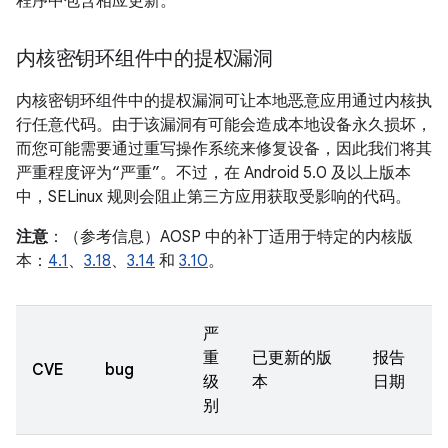
程序中包含相应更新。
内核密钥环组件中的提权漏洞
内核密钥环组件中的提权漏洞可让本地恶意应用通过内核执
行任意代码。由于该漏洞有可能会造成本地设备永久损坏，
而您可能需要通过重写操作系统来修复设备，因此我们将其
严重程度评为“严重”。不过，在 Android 5.0 及以上版本
中，SELinux 规则会阻止第三方应用获取受影响的代码。
注意
：（参考信息）AOSP 中的补丁适用于特定的内核版
本：
4.1
、
3.18
、
3.14
和
3.10
。
严
重
已更新的版
报告
CVE
bug
级
本
日期
别