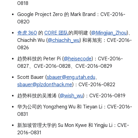
0818
Google Project Zero 的 Mark Brand：CVE-2016-
0820
奇虎 360
的
C0RE 团队
的周明建 (
@Mingjian_Zhou
)、
Chiachih Wu (
@chiachih_wu
) 和蒋旭宪：CVE-2016-
0826
趋势科技的 Peter Pi (
@heisecode
)：CVE-2016-
0827、CVE-2016-0828、CVE-2016-0829
Scott Bauer (
sbauer@eng.utah.edu
、
sbauer@plzdonthack.me
)：CVE-2016-0822
趋势科技的吴潍浠 (
@wish_wu
)：CVE-2016-0819
华为公司的 Yongzheng Wu 和 Tieyan Li：CVE-2016-
0831
新加坡管理大学的 Su Mon Kywe 和 Yingjiu Li：CVE-
2016-0831