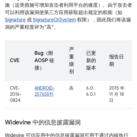
施（这类措施可增加攻击者利用平台的难度）。由于攻击者
可以利用该漏洞使第三方应用获取超出规定的权能（如
Signature
或
SignatureOrSystem
权限），因此我们将该漏
洞的严重程度评为“高”。
严
Bug（附
已更
重
报告日
CVE
AOSP 链
新的
级
期
接）
版本
别
CVE-
ANDROID-
高
6.0、
2015 年
2016-
25765591
6.0.1
11 月 18
0824
日
Widevine 中的信息披露漏洞
Widevine 可信应用中的信息披露漏洞可用于通过内核执行