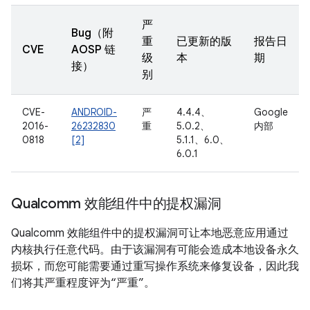
严
Bug（附
重
已更新的版
报告日
CVE
AOSP 链
级
本
期
接）
别
CVE-
ANDROID-
严
4.4.4、
Google
2016-
26232830
重
5.0.2、
内部
0818
[2]
5.1.1、6.0、
6.0.1
Qualcomm 效能组件中的提权漏洞
Qualcomm 效能组件中的提权漏洞可让本地恶意应用通过
内核执行任意代码。由于该漏洞有可能会造成本地设备永久
损坏，而您可能需要通过重写操作系统来修复设备，因此我
们将其严重程度评为“严重”。