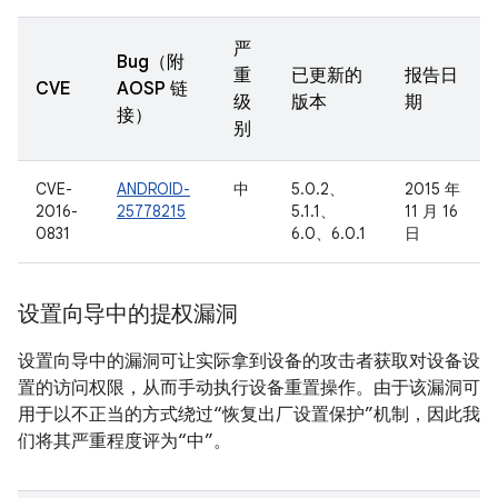
严
Bug（附
重
已更新的
报告日
CVE
AOSP 链
级
版本
期
接）
别
CVE-
ANDROID-
中
5.0.2、
2015 年
2016-
25778215
5.1.1、
11 月 16
0831
6.0、6.0.1
日
设置向导中的提权漏洞
设置向导中的漏洞可让实际拿到设备的攻击者获取对设备设
置的访问权限，从而手动执行设备重置操作。由于该漏洞可
用于以不正当的方式绕过“恢复出厂设置保护”机制，因此我
们将其严重程度评为“中”。