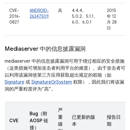
CVE-
ANDROID-
高
4.4.4、
2015
2016-
26347509
5.0.2、5.1.1、
年 12
0827
6.0、6.0.1
月 28
日
Mediaserver 中的信息披露漏洞
mediaserver 中的信息披露漏洞可用于绕过相应的安全措施
（这类措施可增加攻击者利用平台的难度）。由于攻击者可
以利用该漏洞使第三方应用获取超出规定的权能（如
Signature
或
SignatureOrSystem
权限），因此我们将该漏
洞的严重程度评为“高”。
严
Bug（附
重
已更新的版
报告日
CVE
AOSP 链
级
本
期
接）