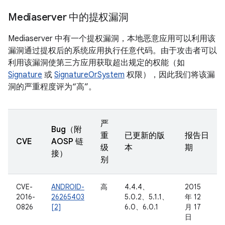
Mediaserver 中的提权漏洞
Mediaserver 中有一个提权漏洞，本地恶意应用可以利用该
漏洞通过提权后的系统应用执行任意代码。由于攻击者可以
利用该漏洞使第三方应用获取超出规定的权能（如
Signature
或
SignatureOrSystem
权限），因此我们将该漏
洞的严重程度评为“高”。
严
Bug（附
重
已更新的版
报告日
CVE
AOSP 链
级
本
期
接）
别
CVE-
ANDROID-
高
4.4.4、
2015
2016-
26265403
5.0.2、5.1.1、
年 12
0826
[2]
6.0、6.0.1
月 17
日