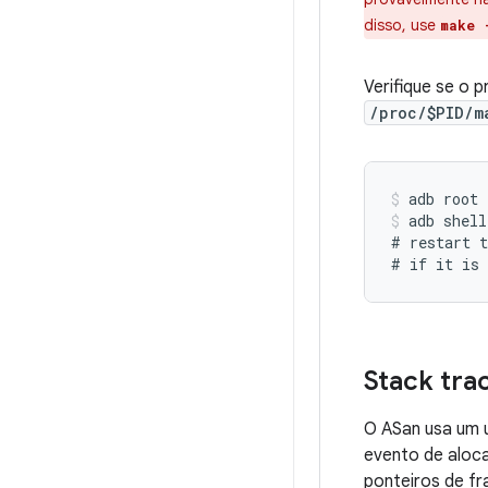
disso, use
make 
Verifique se o 
/proc/$PID/m
adb root
adb shell
# restart t
Stack tra
O ASan usa um 
evento de aloc
ponteiros de fr