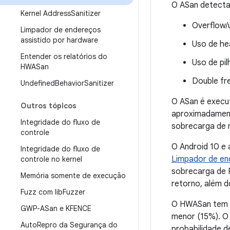
O ASan detecta
Kernel Address
Sanitizer
Overflow/u
Limpador de endereços
assistido por hardware
Uso de he
Entender os relatórios do
Uso de pi
HWASan
Double fre
Undefined
Behavior
Sanitizer
O ASan é execu
Outros tópicos
aproximadament
Integridade do fluxo de
sobrecarga de 
controle
O Android 10 e
Integridade do fluxo de
Limpador de en
controle no kernel
sobrecarga de 
Memória somente de execução
retorno, além 
Fuzz com lib
Fuzzer
O HWASan tem s
GWP-ASan e KFENCE
menor (15%). O 
Auto
Repro da Segurança do
probabilidade 