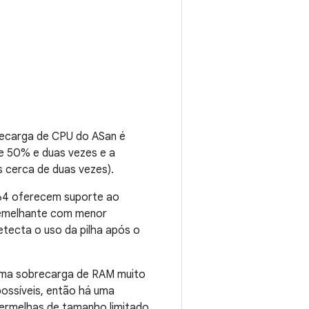
recarga de CPU do ASan é
e 50% e duas vezes e a
 cerca de duas vezes).
h64 oferecem suporte ao
semelhante com menor
tecta o uso da pilha após o
ma sobrecarga de RAM muito
ossíveis, então há uma
vermelhas de tamanho limitado