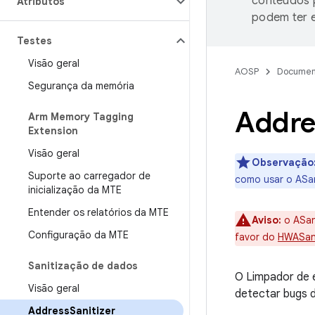
conteúdos p
Atributos
podem ter e
Testes
Visão geral
AOSP
Documen
Segurança da memória
Addre
Arm Memory Tagging
Extension
Visão geral
Observação
Suporte ao carregador de
como usar o ASa
inicialização da MTE
Entender os relatórios da MTE
Aviso:
o ASan
Configuração da MTE
favor do
HWASa
Sanitização de dados
O Limpador de e
Visão geral
detectar bugs 
Address
Sanitizer