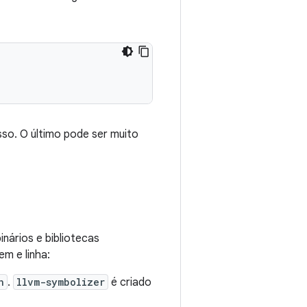
so. O último pode ser muito
nários e bibliotecas
m e linha:
n
.
llvm-symbolizer
é criado