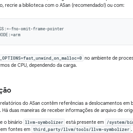
sso, recrie a biblioteca com o ASan (recomendado!) ou com:
S:=-fno-omit-frame-pointer

_OPTIONS=fast_unwind_on_malloc=0
no ambiente de proces
ermos de CPU, dependendo da carga.
ção
s relatórios do ASan contêm referências a deslocamentos em bi
 Há duas maneiras de receber informações de arquivo de orige
se o binário
llvm-symbolizer
está presente em
/system/bi
 em fontes em
third_party/llvm/tools/llvm-symbolizer
.