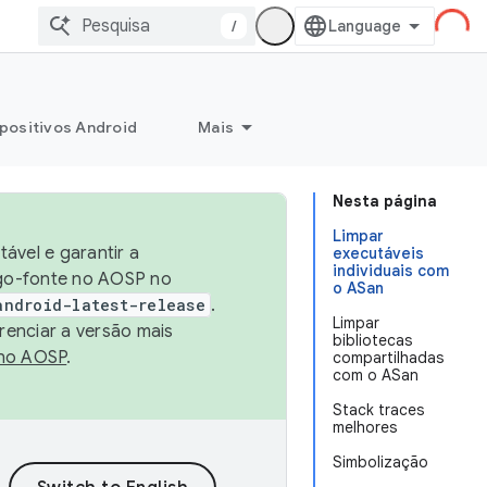
/
positivos Android
Mais
Nesta página
Limpar
ável e garantir a
executáveis
individuais com
igo-fonte no AOSP no
o ASan
android-latest-release
.
Limpar
renciar a versão mais
bibliotecas
no AOSP
.
compartilhadas
com o ASan
Stack traces
melhores
Simbolização