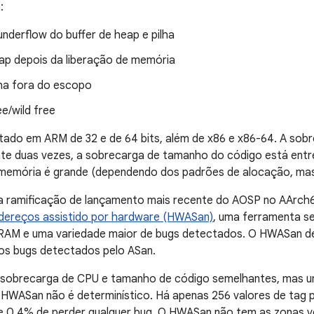
:
nderflow do buffer de heap e pilha
ap depois da liberação de memória
lha fora do escopo
e/wild free
tado em ARM de 32 e de 64 bits, além de x86 e x86-64. A sob
e duas vezes, a sobrecarga de tamanho do código está entr
memória é grande (dependendo dos padrões de alocação, mas
 a ramificação de lançamento mais recente do AOSP no AArc
dereços assistido por hardware (HWASan)
, uma ferramenta 
RAM e uma variedade maior de bugs detectados. O HWASan de
dos bugs detectados pelo ASan.
obrecarga de CPU e tamanho de código semelhantes, mas u
HWASan não é determinístico. Há apenas 256 valores de tag p
de 0,4% de perder qualquer bug. O HWASan não tem as zonas 