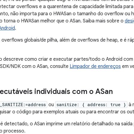
tectar overflows e a quarentena de capacidade limitada para
tanto, não importa para o HWASan o tamanho do overflow ou 
so torna o HWASan melhor que o ASan. Saiba mais sobre o
des
ndroid
.
overflows globais/de pilha, além de overflows de heap, e é r
 descreve como criar e executar partes/todo o Android com 
 SDK/NDK com o ASan, consulte
Limpador de endereços
em ve
ecutáveis individuais com o ASan
_SANITIZE:=address
ou
sanitize: { address: true }
à r
isar o código para exemplos atuais ou para encontrar os outr
é detectado, o ASan imprime um relatório detalhado na saída
no processo.