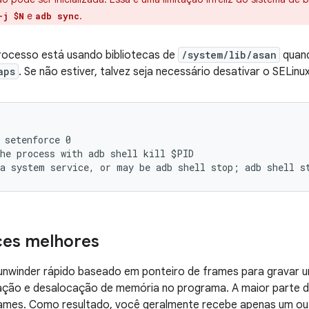
e
.
-j $N
adb sync
processo está usando bibliotecas de
/system/lib/asan
quand
aps
. Se não estiver, talvez seja necessário desativar o SELinux
 setenforce 0
he process with adb shell kill $PID

ces melhores
unwinder rápido baseado em ponteiro de frames para gravar u
ação e desalocação de memória no programa. A maior parte d
ames. Como resultado, você geralmente recebe apenas um ou d