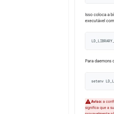
Isso coloca a b
executável com
LD_LIBRARY
Para daemons d
Aviso:
a conf
significa que a s
provavelmente não