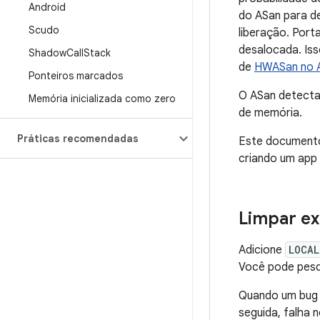
Android
do ASan para de
Scudo
liberação. Por
desalocada. Is
Shadow
Call
Stack
de
HWASan no A
Ponteiros marcados
O ASan detecta 
Memória inicializada como zero
de memória.
Práticas recomendadas
Este documento
criando um app
Limpar ex
Adicione
LOCAL
Você pode pesqu
Quando um bug 
seguida, falha 