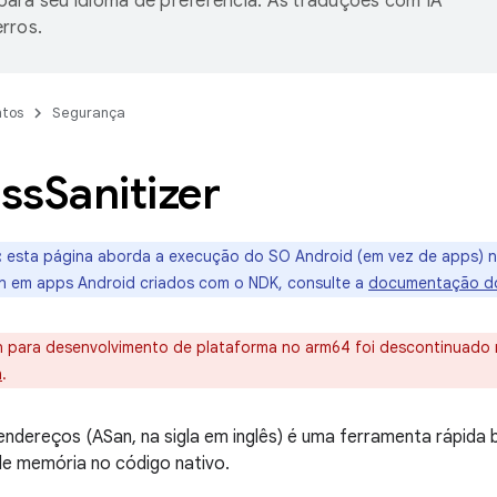
ara seu idioma de preferência. As traduções com IA
rros.
tos
Segurança
ss
Sanitizer
:
esta página aborda a execução do SO Android (em vez de apps) n
n em apps Android criados com o NDK, consulte a
documentação do
 para desenvolvimento de plataforma no arm64 foi descontinuado 
n
.
ndereços (ASan, na sigla em inglês) é uma ferramenta rápida
de memória no código nativo.