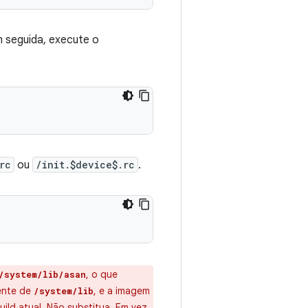
m seguida, execute o
rc
ou
/init.$device$.rc
.
, o que
/system/lib/asan
sente de
, e a imagem
/system/lib
uild atual. Não substitua. Em vez