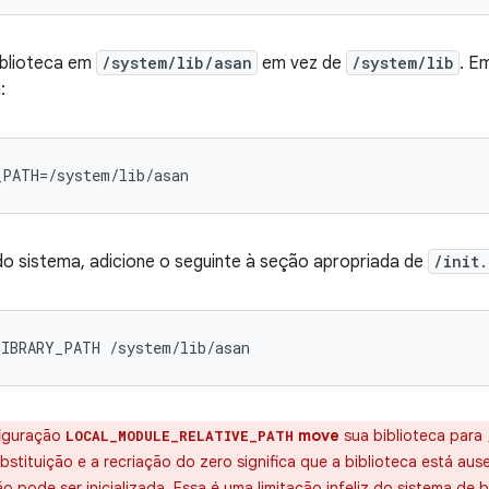
iblioteca em
/system/lib/asan
em vez de
/system/lib
. E
:
_PATH=/system/lib/asan
o sistema, adicione o seguinte à seção apropriada de
/init.
iguração
move
sua biblioteca para
LOCAL_MODULE_RELATIVE_PATH
ubstituição e a recriação do zero significa que a biblioteca está au
 pode ser inicializada. Essa é uma limitação infeliz do sistema de b