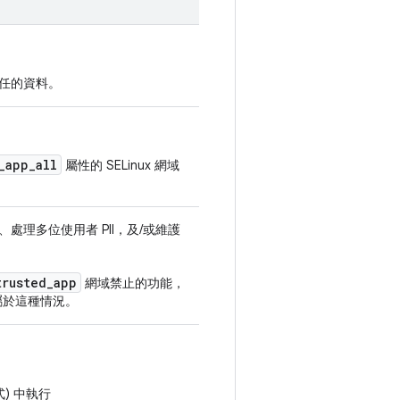
任的資料。
_
app
_
all
屬性的 SELinux 網域
理多位使用者 PII，及/或維護
trusted
_
app
網域禁止的功能，
屬於這種情況。
) 中執行