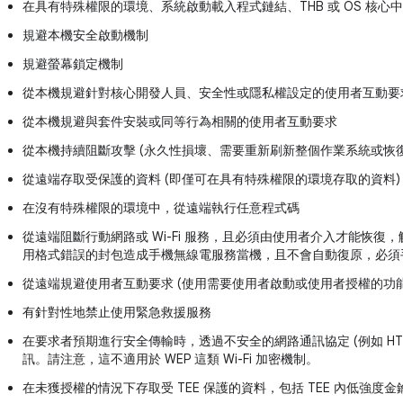
在具有特殊權限的環境、系統啟動載入程式鏈結、THB 或 OS 核
規避本機安全啟動機制
規避螢幕鎖定機制
從本機規避針對核心開發人員、安全性或隱私權設定的使用者互動要
從本機規避與套件安裝或同等行為相關的使用者互動要求
從本機持續阻斷攻擊 (永久性損壞、需要重新刷新整個作業系統或恢
從遠端存取受保護的資料 (即僅可在具有特殊權限的環境存取的資料)
在沒有特殊權限的環境中，從遠端執行任意程式碼
從遠端阻斷行動網路或 Wi-Fi 服務，且必須由使用者介入才能恢復
用格式錯誤的封包造成手機無線電服務當機，且不會自動復原，必須
從遠端規避使用者互動要求 (使用需要使用者啟動或使用者授權的功
有針對性地禁止使用緊急救援服務
在要求者預期進行安全傳輸時，透過不安全的網路通訊協定 (例如 HTT
訊。請注意，這不適用於 WEP 這類 Wi-Fi 加密機制。
在未獲授權的情況下存取受 TEE 保護的資料，包括 TEE 內低強度