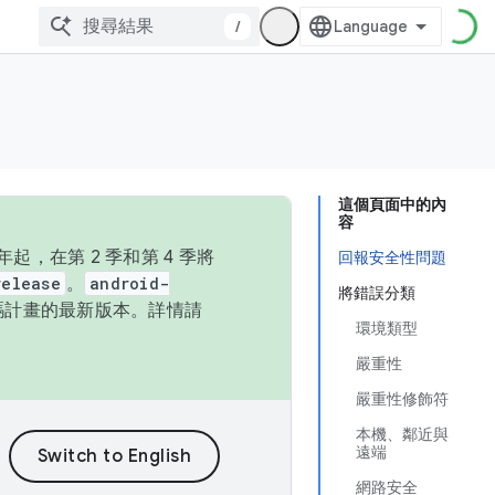
/
這個頁面中的內
容
，在第 2 季和第 4 季將
回報安全性問題
release
。
android-
將錯誤分類
始碼計畫的最新版本。詳情請
環境類型
嚴重性
嚴重性修飾符
本機、鄰近與
遠端
網路安全