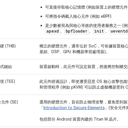
可直接存取核心記憶體 (例如裝置上的硬體元件
可將指令碼載入核心元件 (例如 eBPF)
是少數被視為與核心等效的使用者服務之一 (例
apexd
bpfloader
init
ueventd
、
、
、
 (THB)
獨立的硬體元件，通常位於 SoC，可依據裝置核
基頻、DSP、GPU 和機器學習處理器)。
式鏈結
裝置啟動時，此元件可設定裝置，然後將控制權交給 A
(TEE)
此元件經過設計，即使遭受惡意 OS 核心攻擊也能安
和管理程序 (例如 pKVM) 可以防止虛擬機器受到 
件 (SE)
選用的硬體元件，旨在防止物理攻擊，避免受到裝
「
Introduction to Secure Elements
」(安全元件
包括部分 Android 裝置內建的 Titan M 晶片。