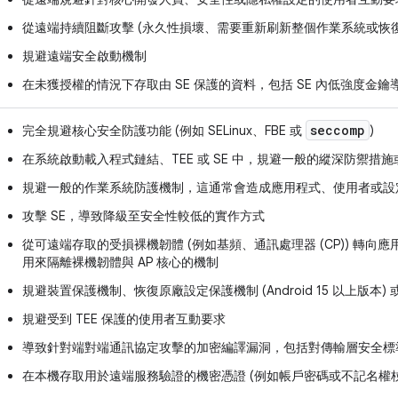
從遠端持續阻斷攻擊 (永久性損壞、需要重新刷新整個作業系統或恢
規避遠端安全啟動機制
在未獲授權的情況下存取由 SE 保護的資料，包括 SE 內低強度金
seccomp
完全規避核心安全防護功能 (例如 SELinux、FBE 或
)
在系統啟動載入程式鏈結、TEE 或 SE 中，規避一般的縱深防禦措
規避一般的作業系統防護機制，這通常會造成應用程式、使用者或設
攻擊 SE，導致降級至安全性較低的實作方式
從可遠端存取的受損裸機韌體 (例如基頻、通訊處理器 (CP)) 轉向應用
用來隔離裸機韌體與 AP 核心的機制
規避裝置保護機制、恢復原廠設定保護機制 (Android 15 以上版本)
規避受到 TEE 保護的使用者互動要求
導致針對端對端通訊協定攻擊的加密編譯漏洞，包括對傳輸層安全標準 (TL
在本機存取用於遠端服務驗證的機密憑證 (例如帳戶密碼或不記名權杖